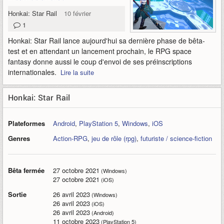
Honkai: Star Rail
10 février 2023
1
Honkai: Star Rail lance aujourd'hui sa dernière phase de bêta-
test et en attendant un lancement prochain, le RPG space
fantasy donne aussi le coup d'envoi de ses préinscriptions
internationales.
Lire la suite
Honkai: Star Rail
Plateformes
Android
,
PlayStation 5
,
Windows
,
iOS
Genres
Action-RPG
,
jeu de rôle (rpg)
,
futuriste / science-fiction
Bêta fermée
27 octobre 2021
(Windows)
27 octobre 2021
(iOS)
Sortie
26 avril 2023
(Windows)
26 avril 2023
(iOS)
26 avril 2023
(Android)
11 octobre 2023
(PlayStation 5)