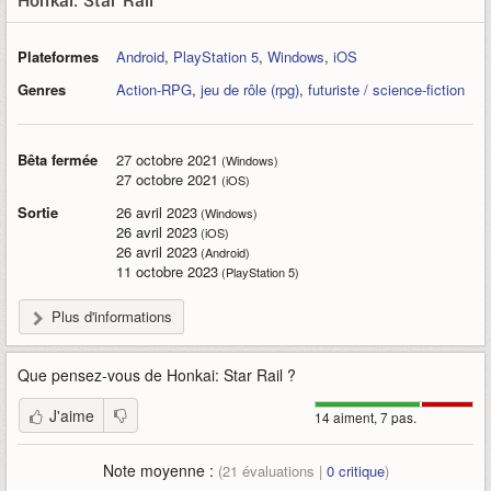
Plateformes
Android
,
PlayStation 5
,
Windows
,
iOS
Genres
Action-RPG
,
jeu de rôle (rpg)
,
futuriste / science-fiction
Bêta fermée
27 octobre 2021
(Windows)
27 octobre 2021
(iOS)
Sortie
26 avril 2023
(Windows)
26 avril 2023
(iOS)
26 avril 2023
(Android)
11 octobre 2023
(PlayStation 5)
Plus d'informations
Que pensez-vous de
Honkai: Star Rail
?
J'aime
14 aiment, 7 pas.
Note moyenne :
(
21
évaluations |
0
critique
)