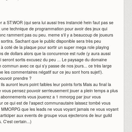
r a ST:WOR (qui sera lui aussi tres instancié hein faut pas se
est une technique de programmation pour avoir des jeux qui
nc ramment pas ou peu. meme s'il y a beaucoup de joueurs
rtira. Sachant que le public disponible sera très peu
à coté de la plaque pour sortir un super mega role playing
s de dollars alors que la concurence est rude (y aura aussi
i seront sortis excusez du peu ... Le paysage du domaine
ommun avec ce qui s'y passe de nos jours... ce très large
que les commentaires négatif sur ce jeu sont hors sujet!).
ouvoir prendre ?
ls auront leurs point faibles leur points forts Mais au final la
ue vous pensez pouvoir serrieusement jouer a plein temps a plus
 7 abonnements vous jouerez a 1 mmorpg par jour vous
our ce qui est de l'aspect communautaire laissez tombé vous
 7 MMORPG que les leads ne vous voyant jamais ne vous voyant
articiper aux events de groupe vous ejecterons de leur guild
 C'est certain...)