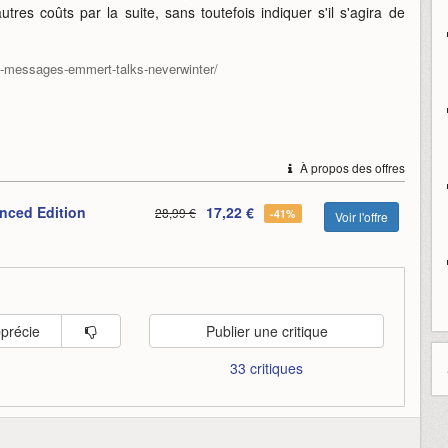
utres coûts par la suite, sans toutefois indiquer s'il s'agira de
c-messages-emmert-talks-neverwinter/
À propos des offres
nced Edition
17,22 €
28,99 €
-41%
Voir l'offre
pprécie
Publier une critique
33 critiques