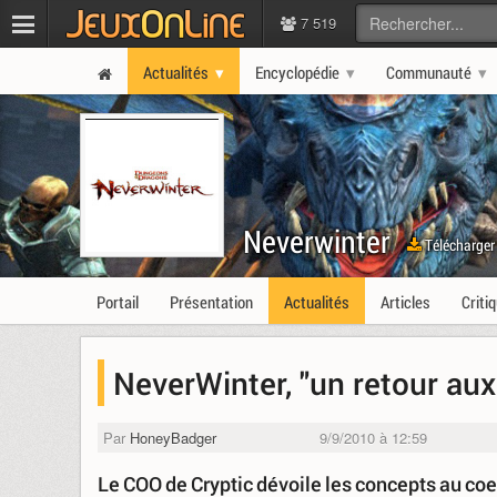
7 519
Actualités
Encyclopédie
Communauté
Neverwinter
Télécharger
Portail
Présentation
Actualités
Articles
Criti
NeverWinter, "un retour aux
Par
HoneyBadger
9/9/2010 à 12:59
Le COO de Cryptic dévoile les concepts au coe