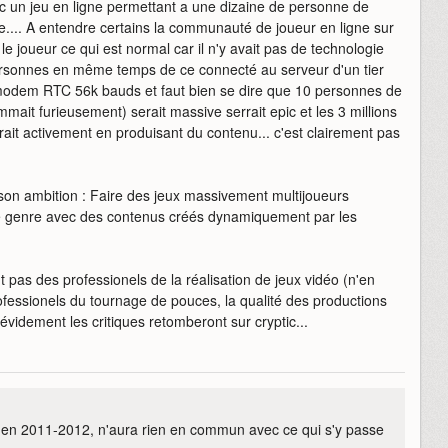
c un jeu en ligne permettant a une dizaine de personne de
e.... A entendre certains la communauté de joueur en ligne sur
le joueur ce qui est normal car il n'y avait pas de technologie
ersonnes en même temps de ce connecté au serveur d'un tier
s modem RTC 56k bauds et faut bien se dire que 10 personnes de
mait furieusement) serait massive serrait epic et les 3 millions
rait activement en produisant du contenu... c'est clairement pas
é son ambition : Faire des jeux massivement multijoueurs
le genre avec des contenus créés dynamiquement par les
 pas des professionels de la réalisation de jeux vidéo (n'en
rofessionels du tournage de pouces, la qualité des productions
 évidement les critiques retomberont sur cryptic...
 2011-2012, n'aura rien en commun avec ce qui s'y passe