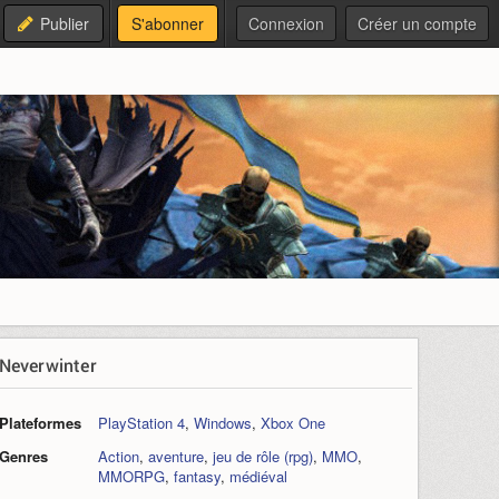
Publier
S'abonner
Connexion
Créer un compte
Neverwinter
Plateformes
PlayStation 4
,
Windows
,
Xbox One
Genres
Action
,
aventure
,
jeu de rôle (rpg)
,
MMO
,
MMORPG
,
fantasy
,
médiéval