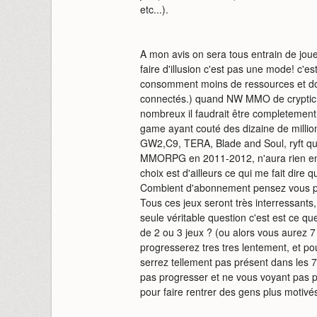
etc...).
A mon avis on sera tous entrain de joue
faire d'illusion c'est pas une mode! c'
consomment moins de ressources et do
connectés.) quand NW MMO de cryptic so
nombreux il faudrait être completement 
game ayant couté des dizaine de million
GW2,C9, TERA, Blade and Soul, ryft qu
MMORPG en 2011-2012, n'aura rien en c
choix est d'ailleurs ce qui me fait dire 
Combient d'abonnement pensez vous p
Tous ces jeux seront très interressants, i
seule véritable question c'est est ce q
de 2 ou 3 jeux ? (ou alors vous aurez
progresserez tres tres lentement, et p
serrez tellement pas présent dans les
pas progresser et ne vous voyant pas p
pour faire rentrer des gens plus motivés.