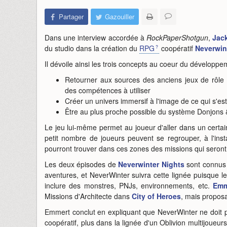
Partager
Gazouiller
Dans une interview accordée à
RockPaperShotgun
,
Jac
du studio dans la création du
RPG
coopératif
Neverwin
Il dévoile ainsi les trois concepts au coeur du développe
Retourner aux sources des anciens jeux de rôle 
des compétences à utiliser
Créer un univers immersif à l'image de ce qui s'est
Être au plus proche possible du système Donjons
Le jeu lui-même permet au joueur d'aller dans un certa
petit nombre de joueurs peuvent se regrouper, à l'inst
pourront trouver dans ces zones des missions qui seront 
Les deux épisodes de
Neverwinter Nights
sont connus 
aventures, et NeverWinter suivra cette lignée puisque le
inclure des monstres, PNJs, environnements, etc.
Emm
Missions d'Architecte dans
City of Heroes
, mais propos
Emmert conclut en expliquant que NeverWinter ne doit
coopératif, plus dans la lignée d'un Oblivion multijoueu