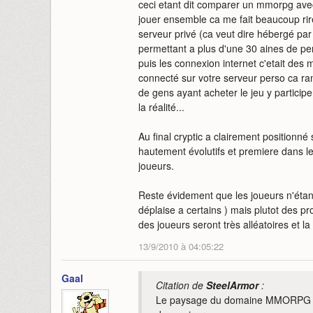
ceci etant dit comparer un mmorpg ave
jouer ensemble ca me fait beaucoup rir
serveur privé (ca veut dire hébergé par 
permettant a plus d'une 30 aines de p
puis les connexion internet c'etait de
connecté sur votre serveur perso ca ram
de gens ayant acheter le jeu y participe
la réalité...
Au final cryptic a clairement positionn
hautement évolutifs et premiere dans 
joueurs.
Reste évidement que les joueurs n'étant
déplaise a certains ) mais plutot des p
des joueurs seront très alléatoires et la
13/9/2010 à 04:05:22
Gaal
Citation de
SteelArmor
:
Le paysage du domaine MMORPG en