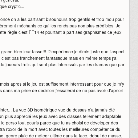
ue cryptic...
ncé on a les partisant bisounours trop gentils et trop mou pour
ancièrement méchants ce qui les rends pas non plus crédibles. Je
cette règle c'est FF14 et pourtant a part ses graphismes ce jeux
and bien leur fasse!!! D'expérience je dirais juste que l'aspect
 c'est pas franchement fantastique mais en même temps j'ai
e joueurs trolls qui sont plus interessés par les dramas que par
 mois apres si le jeu est suffisement interressant pour que je m'y
dans ma prise de décision j'essaierai de ne pas avoir d'apriori
inter... La vue 3D isométrique vue du dessus n'a jamais été
on plus apprecié les jeux avec des classes tellement adaptable
ec le perso tout pouris parce que tu as choisi de déveloper des
ultra roxor de la mort avec toutes les meilleures compétence du
hot genre pluie de méteor ultime dans ta face, debuf de masse,