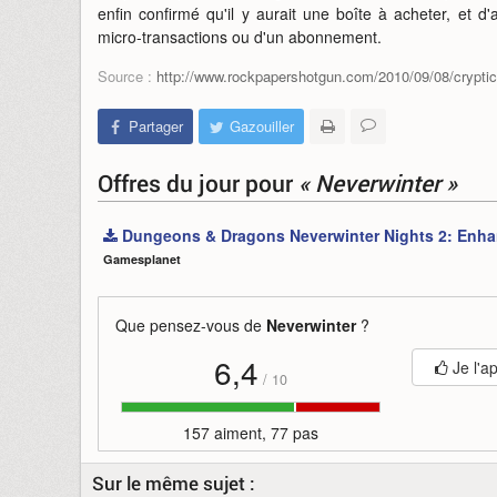
enfin confirmé qu'il y aurait une boîte à acheter, et d'a
micro-transactions ou d'un abonnement.
Source :
http://www.rockpapershotgun.com/2010/09/08/crypti
Partager
Gazouiller
Offres du jour
pour
« Neverwinter »
Dungeons & Dragons Neverwinter Nights 2: Enha
Gamesplanet
Que pensez-vous de
Neverwinter
?
6,4
Je l'a
/
10
157 aiment, 77 pas
Sur le même sujet :