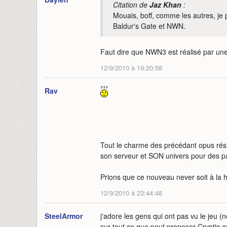
Citation de
Jaz Khan
:
Mouais, boff, comme les autres, je 
Baldur's Gate et NWN.
Faut dire que NWN3 est réalisé par une 
12/9/2010 à 19:20:58
Rav
Tout le charme des précédant opus résid
son serveur et SON univers pour des par
Prions que ce nouveau never soit à la ha
12/9/2010 à 23:44:48
SteelArmor
j'adore les gens qui ont pas vu le jeu (n
sur tout ce que peut proposer Cryptic e