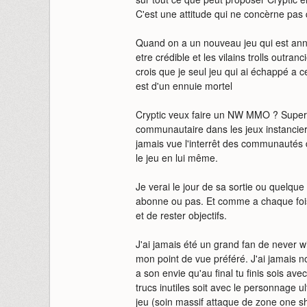
C'est une attitude qui ne concèrne pas q
Quand on a un nouveau jeu qui est anno
etre crédible et les vilains trolls outr
crois que je seul jeu qui ai échappé a 
est d'un ennuie mortel
Cryptic veux faire un NW MMO ? Super gr
communautaire dans les jeux instancier
jamais vue l'interrêt des communautés d
le jeu en lui même.
Je verai le jour de sa sortie ou quelque
abonne ou pas. Et comme a chaque fois 
et de rester objectifs.
J'ai jamais été un grand fan de never w
mon point de vue préféré. J'ai jamais n
a son envie qu'au final tu finis sois av
trucs inutiles soit avec le personnage 
jeu (soin massif attaque de zone one s