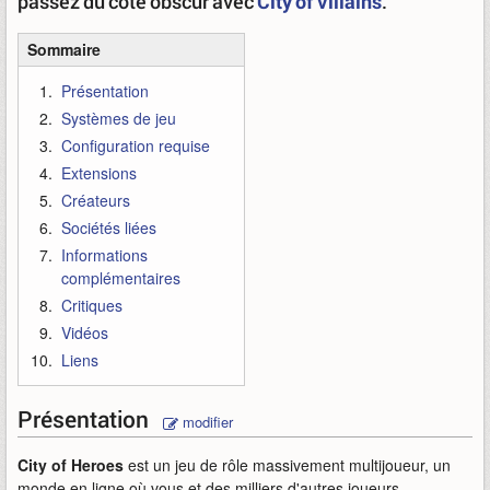
passez du côté obscur avec
City of Villains
.
Sommaire
Présentation
Systèmes de jeu
Configuration requise
Extensions
Créateurs
Sociétés liées
Informations
complémentaires
Critiques
Vidéos
Liens
Présentation
modifier
City of Heroes
est un jeu de rôle massivement multijoueur, un
monde en ligne où vous et des milliers d'autres joueurs