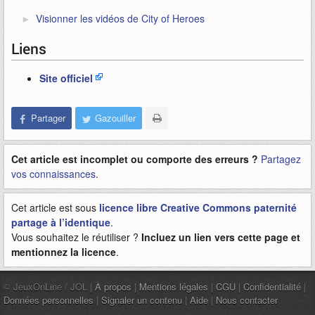
Visionner les vidéos de City of Heroes
Liens
Site officiel
Partager
Gazouiller
Cet article est incomplet ou comporte des erreurs ?
Partagez
vos connaissances
.
Cet article est sous
licence libre Creative Commons paternité
partage à l’identique
.
Vous souhaitez le réutiliser ?
Incluez un lien vers cette page et
mentionnez la licence
.
© JeuxOnLine / JOL |
À propos
|
Mentions légales
|
CGU
|
Confidentialité
|
Données personnelles
|
Signaler un contenu
|
Aide
|
Nous contacter