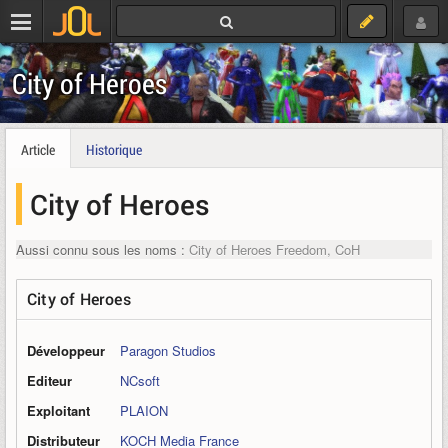
City of Heroes
Article
Historique
City of Heroes
Aussi connu sous les noms :
City of Heroes Freedom, CoH
City of Heroes
Développeur
Paragon Studios
Editeur
NCsoft
Exploitant
PLAION
Distributeur
KOCH Media France