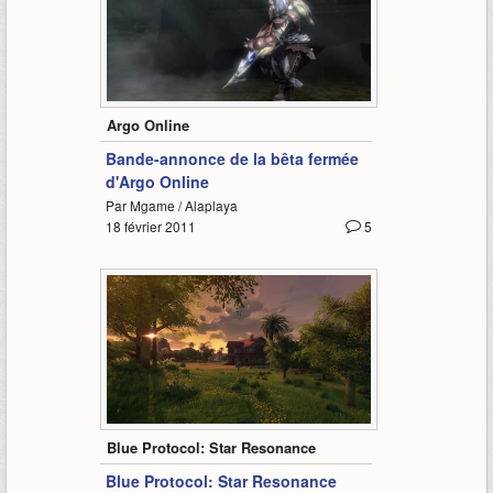
3:16
Argo Online
Bande-annonce de la bêta fermée
d'Argo Online
Par Mgame / Alaplaya
18 février 2011
5
2:02
Blue Protocol: Star Resonance
Blue Protocol: Star Resonance