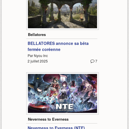
5:11
Bellatores
BELLATORES annonce sa bêta
fermée coréenne
Par Nyou Inc
2 juillet 2025
7
3:07
Neverness to Everness
Neverness to Everness (NTE)