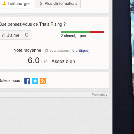
Télécharger
Plus d'informations
Que pensez-vous de
Trials Rising
?
J'aime
2 aiment, 1 pas.
Note moyenne :
(
3
évaluations |
0
critique
)
6,0
Assez bien
-
/
10
Suivez-nous :
Publicité ▴