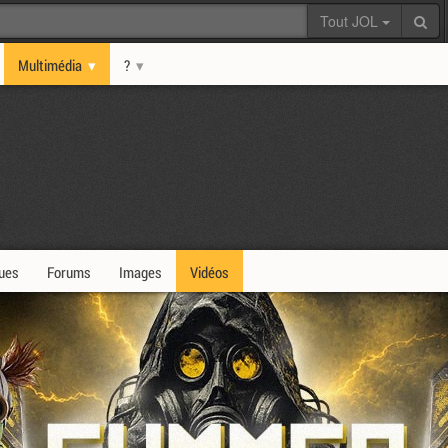
Tout JOL
Multimédia
?
ques
Forums
Images
Vidéos