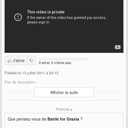
J'aime
0 aime, 0 n'aime pas.
Publiée le 13 juillet 2011 à 23:13
Pas de description.
Auteur
:
Petroglyph
Afficher la suite
Mise en ligne par
:
Mind
Mots-clefs
:
bande-annonce
bêta
fermée
petroglyph
Publicité ▴
rise-of-immortals
Que pensiez-vous de
Battle for Graxia
?