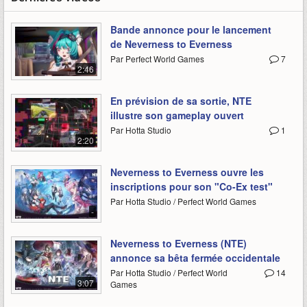
Bande annonce pour le lancement
de Neverness to Everness
Par Perfect World Games
7
2:46
En prévision de sa sortie, NTE
illustre son gameplay ouvert
Par Hotta Studio
1
2:20
Neverness to Everness ouvre les
inscriptions pour son "Co-Ex test"
Par Hotta Studio / Perfect World Games
-
Neverness to Everness (NTE)
annonce sa bêta fermée occidentale
Par Hotta Studio / Perfect World
14
3:07
Games