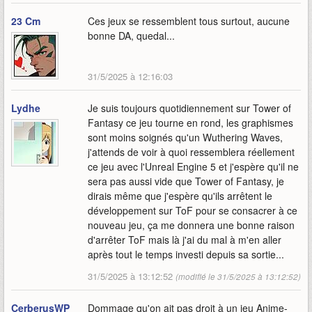
23 Cm
Ces jeux se ressemblent tous surtout, aucune
bonne DA, quedal...
31/5/2025 à 12:16:03
Lydhe
Je suis toujours quotidiennement sur Tower of
Fantasy ce jeu tourne en rond, les graphismes
sont moins soignés qu'un Wuthering Waves,
j'attends de voir à quoi ressemblera réellement
ce jeu avec l'Unreal Engine 5 et j'espère qu'il ne
sera pas aussi vide que Tower of Fantasy, je
dirais même que j'espère qu'ils arrêtent le
développement sur ToF pour se consacrer à ce
nouveau jeu, ça me donnera une bonne raison
d'arrêter ToF mais là j'ai du mal à m'en aller
après tout le temps investi depuis sa sortie...
31/5/2025 à 13:12:52
(modifié le 31/5/2025 à 13:12:52)
CerberusWP
Dommage qu'on ait pas droit à un jeu Anime-