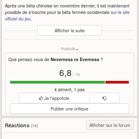
Après une bêta chinoise en novembre dernier, il est maintenant
possible de s'inscrire pour la bêta fermée occidentale
sur le site
officiel du jeu
.
Auteur
:
Hotta Studio / Perfect World Games
Afficher la suite
Mise en ligne par
:
Andy
Mots-clefs
:
annonce
bande-annonce
bêta
everness
fermée
Publicité ▴
hotta-studio
neverness
neverness-to-everness
nte
occidentale
perfect-world-games
to
Que pensez-vous de
Neverness to Everness
?
6,8
/
10
4 aiment, 1 pas
Je l'apprécie
Publier une critique
Réactions
Afficher sur le forum
(14)