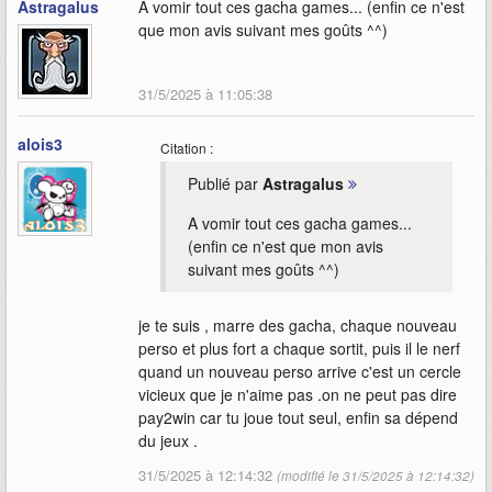
Astragalus
A vomir tout ces gacha games... (enfin ce n'est
que mon avis suivant mes goûts ^^)
31/5/2025 à 11:05:38
alois3
Citation :
Publié par
Astragalus
A vomir tout ces gacha games...
(enfin ce n'est que mon avis
suivant mes goûts ^^)
je te suis , marre des gacha, chaque nouveau
perso et plus fort a chaque sortit, puis il le nerf
quand un nouveau perso arrive c'est un cercle
vicieux que je n'aime pas .on ne peut pas dire
pay2win car tu joue tout seul, enfin sa dépend
du jeux .
31/5/2025 à 12:14:32
(modifié le 31/5/2025 à 12:14:32)