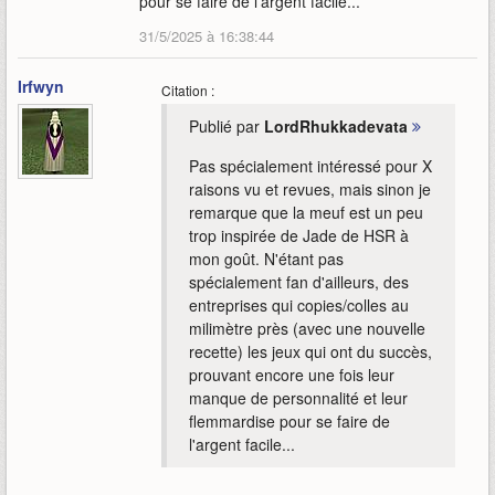
pour se faire de l'argent facile...
31/5/2025 à 16:38:44
Irfwyn
Citation :
Publié par
LordRhukkadevata
Pas spécialement intéressé pour X
raisons vu et revues, mais sinon je
remarque que la meuf est un peu
trop inspirée de Jade de HSR à
mon goût. N'étant pas
spécialement fan d'ailleurs, des
entreprises qui copies/colles au
milimètre près (avec une nouvelle
recette) les jeux qui ont du succès,
prouvant encore une fois leur
manque de personnalité et leur
flemmardise pour se faire de
l'argent facile...