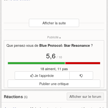
Auteur
:
Bandai
Afficher la suite
Mise en ligne par
:
Andy
Mots-clefs
:
annonce
bandai
bande-annonce
bêta
blue
Publicité ▴
blue-protocol
fermée
occidentale
protocol
resonance
star
Que pensez-vous de
Blue Protocol: Star Resonance
?
5,6
/
10
18 aiment, 11 pas
Je l'apprécie
Publier une critique
Réactions
Afficher sur le forum
(6)