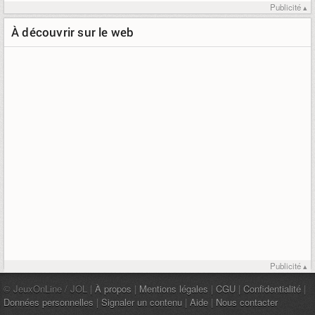
Publicité ▴
À découvrir sur le web
Publicité ▴
© JeuxOnLine / JOL |
À propos
|
Mentions légales
|
CGU
|
Confidentialité
|
Données personnelles
|
Signaler un contenu
|
Aide
|
Nous contacter