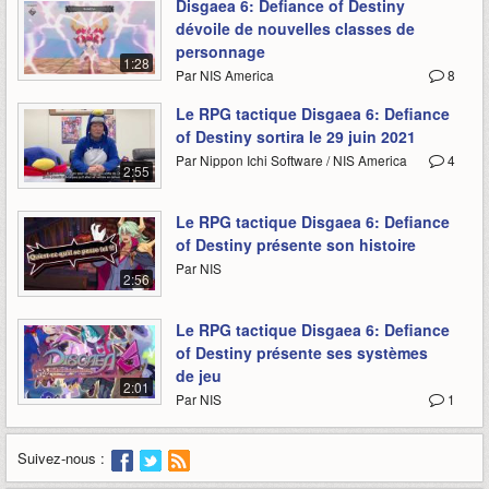
Disgaea 6: Defiance of Destiny
dévoile de nouvelles classes de
personnage
1:28
Par NIS America
8
Le RPG tactique Disgaea 6: Defiance
of Destiny sortira le 29 juin 2021
Par Nippon Ichi Software / NIS America
4
2:55
Le RPG tactique Disgaea 6: Defiance
of Destiny présente son histoire
Par NIS
2:56
Le RPG tactique Disgaea 6: Defiance
of Destiny présente ses systèmes
de jeu
2:01
Par NIS
1
Suivez-nous :