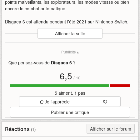
points malveillants, les explorateurs, les modes vitesse ou bien
encore le combat automatique.
Disgaea 6 est attendu pendant l'été 2021 sur Nintendo Switch.
Auteur
:
NIS
Afficher la suite
Mise en ligne par
:
Mind
Mots-clefs
:
6
bande-annonce
defiance
defiance-of-destiny
Publicité ▴
destiny
disgaea
disgaea-6-disgaea-6
jeu
nis
of
présente
rpg
systèmes
tactique
Que pensez-vous de
Disgaea 6
?
6,5
/
10
5 aiment, 1 pas
Je l'apprécie
Publier une critique
Réactions
Afficher sur le forum
(1)