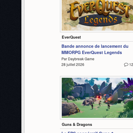
1:06
EverQuest
Bande annonce de lancement du
MMORPG EverQuest Legends
Par Daybreak Game
28 juillet 2026
1
1:14
Guns & Dragons