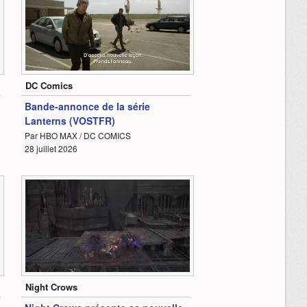
2:53
DC Comics
Bande-annonce de la série
Lanterns (VOSTFR)
Par HBO MAX / DC COMICS
2
28 juillet 2026
0:56
Night Crows