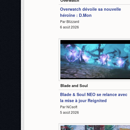
Overwatch
Overwatch dévoile sa nouvelle
héroïne : D.Mon
Par Blizzard
6 août 2026
0:56
Blade and Soul
Blade & Soul NEO se relance avec
la mise à jour Reignited
Par NCsoft
5 août 2026