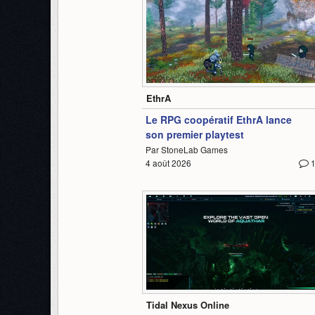
1:18
EthrA
Le RPG coopératif EthrA lance
son premier playtest
Par StoneLab Games
4 août 2026
2:04
Tidal Nexus Online