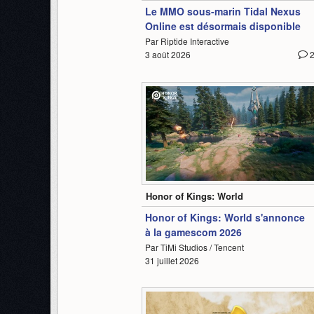
Le MMO sous-marin Tidal Nexus
Online est désormais disponible
Par Riptide Interactive
3 août 2026
2:19
Honor of Kings: World
Honor of Kings: World s'annonce
à la gamescom 2026
Par TiMi Studios / Tencent
31 juillet 2026