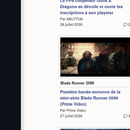
Le FPS coopératif Guns &
Dragons se dévoile et ouvre les
inscriptions à son playtest
Par ABUTTON
28 juillet 2026
1:37
Blade Runner 2099
Première bande-annonce de la
mini-série Blade Runner 2099
(Prime Video)
Par Prime Video
27 juillet 2026