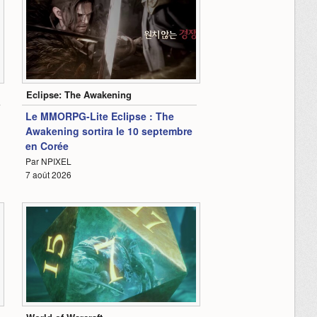
0:36
Eclipse: The Awakening
Le MMORPG-Lite Eclipse : The
Awakening sortira le 10 septembre
en Corée
Par NPIXEL
1
7 août 2026
0:38