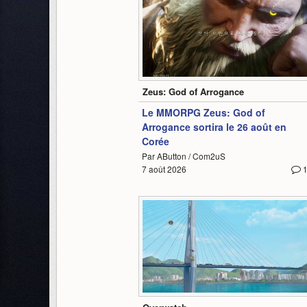
0:30
Zeus: God of Arrogance
Le MMORPG Zeus: God of
Arrogance sortira le 26 août en
Corée
Par AButton / Com2uS
7 août 2026
2:35