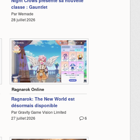
Night Crows présente sa nouvelle
classe : Gauntlet
Par Wemade
28 juillet 2026
2
2:30
Ragnarok Online
Ragnarok: The New World est
désormais disponible
Par Gravity Game Vision Limited
27 juillet 2026
6
3