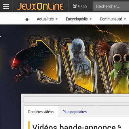
6 622
Actualités
Encyclopédie
Communauté
Dernières vidéos
Plus populaires
Vidéos bande-annonce