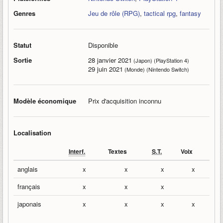
Genres
Jeu de rôle (RPG)
,
tactical rpg
,
fantasy
Statut
Disponible
Sortie
28 janvier 2021
(Japon) (PlayStation 4)
29 juin 2021
(Monde) (Nintendo Switch)
Modèle économique
Prix d'acquisition inconnu
Localisation
Interf.
Textes
S.T.
Voix
anglais
x
x
x
x
français
x
x
x
japonais
x
x
x
x