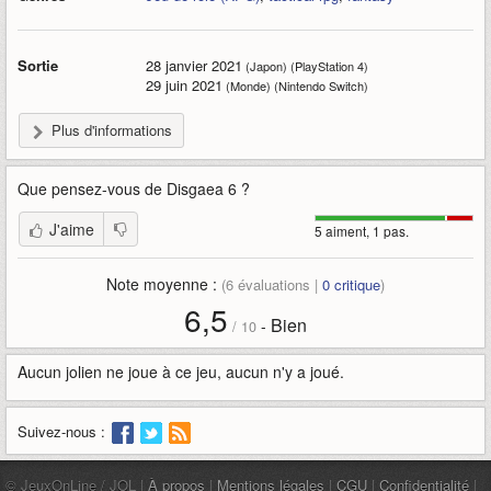
Sortie
28 janvier 2021
(Japon) (PlayStation 4)
29 juin 2021
(Monde) (Nintendo Switch)
Plus d'informations
Que pensez-vous de
Disgaea 6
?
J'aime
5 aiment, 1 pas.
Note moyenne :
(
6
évaluations |
0
critique
)
6,5
Bien
-
/
10
Aucun jolien ne joue à ce jeu, aucun n'y a joué.
Suivez-nous :
© JeuxOnLine / JOL |
À propos
|
Mentions légales
|
CGU
|
Confidentialité
|