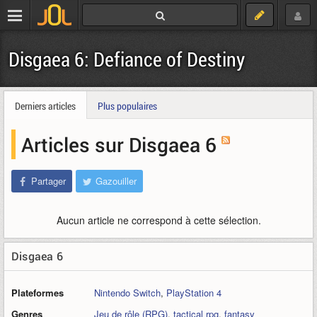
Disgaea 6: Defiance of Destiny
Derniers articles
Plus populaires
Articles sur Disgaea 6
Partager
Gazouiller
Aucun article ne correspond à cette sélection.
Disgaea 6
Plateformes
Nintendo Switch
,
PlayStation 4
Genres
Jeu de rôle (RPG)
,
tactical rpg
,
fantasy