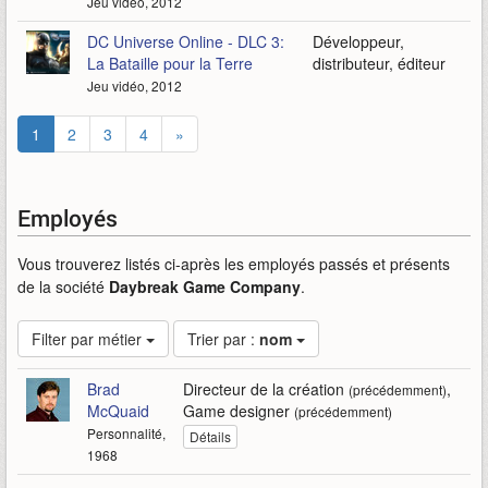
Jeu vidéo, 2012
DC Universe Online - DLC 3:
Développeur,
La Bataille pour la Terre
distributeur, éditeur
Jeu vidéo, 2012
1
2
3
4
»
Employés
Vous trouverez listés ci-après les employés passés et présents
de la société
Daybreak Game Company
.
Filter par métier
Trier par :
nom
Brad
Directeur de la création
,
(précédemment)
McQuaid
Game designer
(précédemment)
Personnalité,
Détails
1968