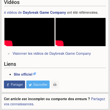
Vidéos
4 vidéos de
Daybreak Game Company
ont été référencées.
Visionner les vidéos de Daybreak Game Company
Liens
Site officiel
Partager
Gazouiller
Cet article est incomplet ou comporte des erreurs ?
Partagez
vos connaissances
.