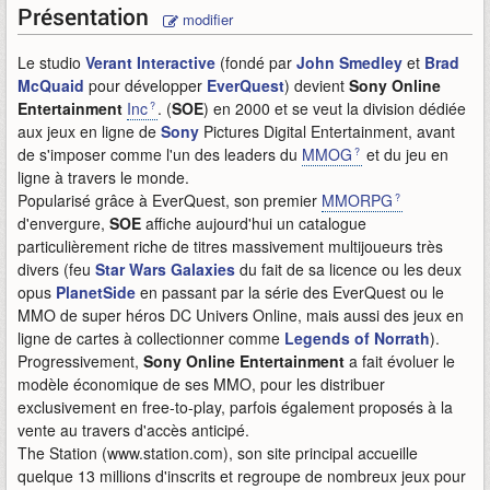
Présentation
modifier
Le studio
Verant Interactive
(fondé par
John Smedley
et
Brad
McQuaid
pour développer
EverQuest
) devient
Sony Online
Entertainment
Inc
. (
SOE
) en 2000 et se veut la division dédiée
aux jeux en ligne de
Sony
Pictures Digital Entertainment, avant
de s'imposer comme l'un des leaders du
MMOG
et du jeu en
ligne à travers le monde.
Popularisé grâce à EverQuest, son premier
MMORPG
d'envergure,
SOE
affiche aujourd'hui un catalogue
particulièrement riche de titres massivement multijoueurs très
divers (feu
Star Wars Galaxies
du fait de sa licence ou les deux
opus
PlanetSide
en passant par la série des EverQuest ou le
MMO de super héros DC Univers Online, mais aussi des jeux en
ligne de cartes à collectionner comme
Legends of Norrath
).
Progressivement,
Sony Online Entertainment
a fait évoluer le
modèle économique de ses MMO, pour les distribuer
exclusivement en free-to-play, parfois également proposés à la
vente au travers d'accès anticipé.
The Station (www.station.com), son site principal accueille
quelque 13 millions d'inscrits et regroupe de nombreux jeux pour