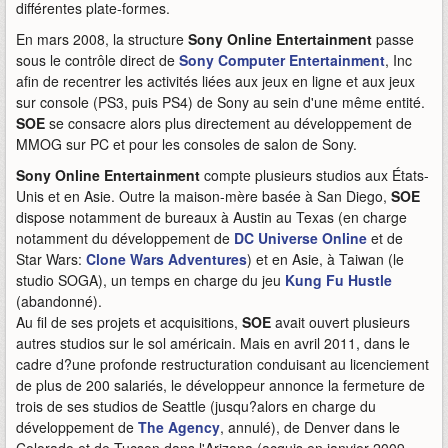
différentes plate-formes.
En mars 2008, la structure
Sony Online Entertainment
passe
sous le contrôle direct de
Sony Computer Entertainment
, Inc
afin de recentrer les activités liées aux jeux en ligne et aux jeux
sur console (PS3, puis PS4) de Sony au sein d'une même entité.
SOE
se consacre alors plus directement au développement de
MMOG sur PC et pour les consoles de salon de Sony.
Sony Online Entertainment
compte plusieurs studios aux États-
Unis et en Asie. Outre la maison-mère basée à San Diego,
SOE
dispose notamment de bureaux à Austin au Texas (en charge
notamment du développement de
DC Universe Online
et de
Star Wars:
Clone Wars Adventures
) et en Asie, à Taiwan (le
studio SOGA), un temps en charge du jeu
Kung Fu Hustle
(abandonné).
Au fil de ses projets et acquisitions,
SOE
avait ouvert plusieurs
autres studios sur le sol américain. Mais en avril 2011, dans le
cadre d?une profonde restructuration conduisant au licenciement
de plus de 200 salariés, le développeur annonce la fermeture de
trois de ses studios de Seattle (jusqu?alors en charge du
développement de
The Agency
, annulé), de Denver dans le