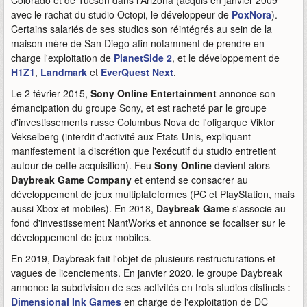
Colorado et de Tucson dans l'Arizona (acquis en janvier 2009
avec le rachat du studio Octopi, le développeur de
PoxNora
).
Certains salariés de ses studios son réintégrés au sein de la
maison mère de San Diego afin notamment de prendre en
charge l'exploitation de
PlanetSide 2
, et le développement de
H1Z1
,
Landmark
et
EverQuest Next
.
Le 2 février 2015,
Sony Online Entertainment
annonce son
émancipation du groupe Sony, et est racheté par le groupe
d'investissements russe Columbus Nova de l'oligarque Viktor
Vekselberg (interdit d'activité aux Etats-Unis, expliquant
manifestement la discrétion que l'exécutif du studio entretient
autour de cette acquisition). Feu
Sony Online
devient alors
Daybreak Game Company
et entend se consacrer au
développement de jeux multiplateformes (PC et PlayStation, mais
aussi Xbox et mobiles). En 2018,
Daybreak Game
s'associe au
fond d'investissement NantWorks et annonce se focaliser sur le
développement de jeux mobiles.
En 2019, Daybreak fait l'objet de plusieurs restructurations et
vagues de licenciements. En janvier 2020, le groupe Daybreak
annonce la subdivision de ses activités en trois studios distincts :
Dimensional Ink Games
en charge de l'exploitation de DC