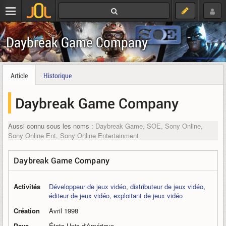
Daybreak Game Company
Article
Historique
Daybreak Game Company
Aussi connu sous les noms :
Daybreak Game, SOE, Sony Online,
Sony Online Ent, Sony Online Entertainment
Daybreak Game Company
Activités
Développeur de jeux vidéo
,
distributeur de jeux vidéo
,
éditeur de jeux vidéo
,
exploitant de jeux vidéo
Création
Avril 1998
Pays
États-Unis d'Amérique