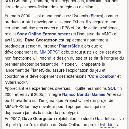
3DO Company, Domark) et les expériences, travaillant sur des
titres de sciences-fiction, de stratégie ou d'action.
En mars 2000, il est embauché chez Dynamix (
Sierra
) comme
producteur où il développe la licence Tribes. Il y acquière une
certaine maîtrise des codes du FPS et fort de cette expérience,
rejoint
Sony Online Entertainment
(et l'industrie du MMO) en
avril 2002.
Dave Georgeson
est rapidement notamment
producteur senior du premier
PlanetSide
alors que le
développement du
MMOFPS
débute tout juste (le jeu est alors
non fonctionnel). Il refond le design du titre et se dit "à l'origine du
premier shooter persistant de l'histoire". Il chapeaute le
lancement de PlanetSide, assure l'exploitation du jeu et
coordonne le développement des extensions "
Core Combat
" et
"Aftershock".
Appréciant les expériences diverses, il quitte néanmoins
SOE
fin
2004 et en avril 2005, il intègre
Namco Bandai Games
America
où il travaillera sur l'énigmatique Project Offset (un projet de
MMO/FPS fantasy novateur pour l'époque, mais qui ne
dépassera jamais le stade du prototype).
En 2007,
Dave Georgeson
rejoint alors le studio Gaia Interactive
et participe à l'exploitation de Gaia Online, un projet
hybride
à