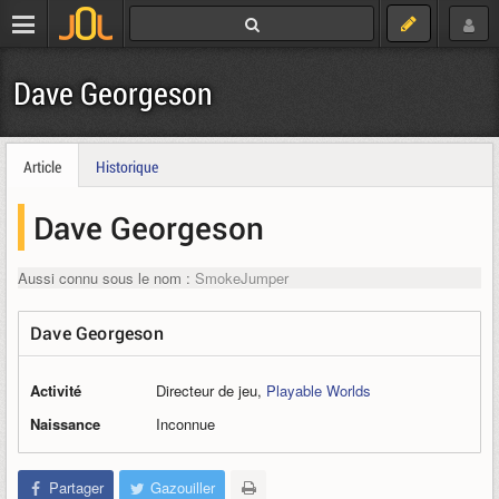
Dave Georgeson
Article
Historique
Dave Georgeson
Aussi connu sous le nom :
SmokeJumper
Dave Georgeson
Activité
Directeur de jeu,
Playable Worlds
Naissance
Inconnue
Partager
Gazouiller