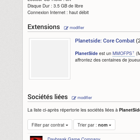
Disque Dur : 3.5 GB de libre
Connexion Internet : haut débit
Extensions
modifier
Planetside: Core Combat
(
PlanetSide
est un
MMOFPS
(M
affrontez des centaines de joueu
Sociétés liées
modifier
La liste ci-après répertorie les sociétés liées à
PlanetSid
Filter par contrat
Trier par :
nom
Daybreak Game Company