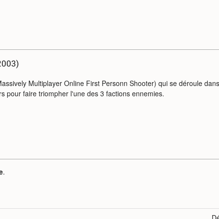
2003)
assively Multiplayer Online First Personn Shooter) qui se déroule dans
rs pour faire triompher l'une des 3 factions ennemies.
e
.
Dé