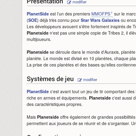
Présentation
modifier
PlanetSide
est l'un des premiers
MMOFPS
sur le marc
(
SOE
) déjà très connu pour
Star Wars Galaxies
ou enc
Les développeurs avouent s'être fortement inspirés de Tr
Planetside
n'est pas une simple copie de Tribes 2, il élè
multijoueurs.
Planetside
se déroule dans le monde d'Auraxis, planète 
planète. Le monde est divisé en 10 planètes, chaque pla
La prise de ces planètes et des bases qu'elles contienn
Systèmes de jeu
modifier
PlanetSide
c'est avant tout un jeu de tir comportant des
riche en armes et équipements.
Planetside
c'est aussi d
des caractéristiques propres.
Mais
Planetside
offre également de grandes possibilités
permettent aux joueurs de se réunir et de s'organiser.