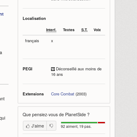
nt
Localisation
Interf.
Textes
S.T.
Voix
français
x
la
PEGI
Déconseillé aux moins de
16 ans
Extensions
Core Combat
(2003)
ant
Que pensiez-vous de
PlanetSide
?
qui
J'aime
92 aiment, 19 pas.