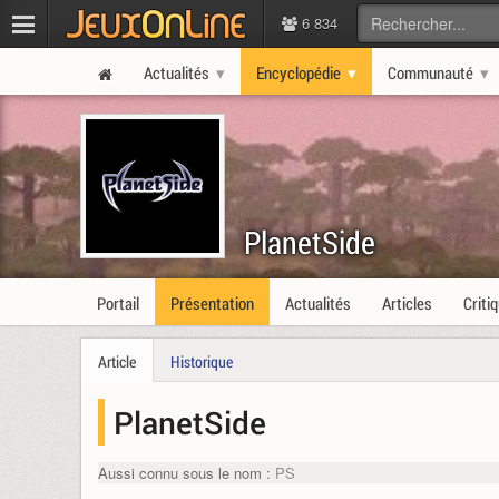
6 834
Actualités
Encyclopédie
Communauté
PlanetSide
Portail
Présentation
Actualités
Articles
Criti
Article
Historique
PlanetSide
Aussi connu sous le nom :
PS