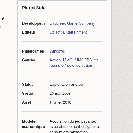
PlanetSide
 le
Développeur
Daybreak Game Company
r
Editeur
Ubisoft Entertainment
Plateformes
Windows
Genres
Action
,
MMO
,
MMOFPS
,
tir
,
futuriste / science-fiction
Statut
Exploitation arrêtée
Sortie
20 mai 2003
Arrêt
1 juillet 2016
Modèle
Acquisition du jeu payante,
économique
avec abonnement obligatoire,
sans microtransaction