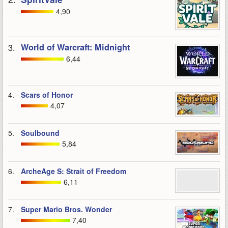
4,90
3.
World of Warcraft: Midnight
6,44
4.
Scars of Honor
4,07
5.
Soulbound
5,84
6.
ArcheAge S: Strait of Freedom
6,11
7.
Super Mario Bros. Wonder
7,40