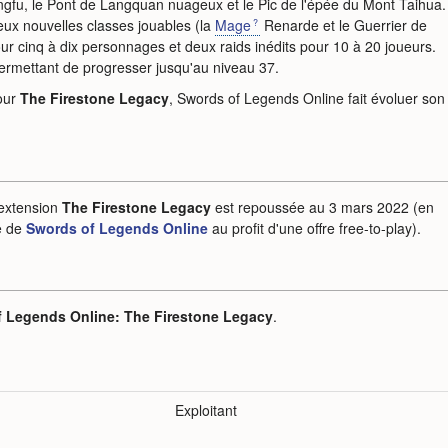
ngfu, le Pont de Langquan nuageux et le Pic de l'épée du Mont Taihua.
eux nouvelles classes jouables (la
Mage
Renarde et le Guerrier de
our cinq à dix personnages et deux raids inédits pour 10 à 20 joueurs.
mettant de progresser jusqu'au niveau 37.
jour
The Firestone Legacy
, Swords of Legends Online fait évoluer son
l'extension
The Firestone Legacy
est repoussée au 3 mars 2022 (en
e de
Swords of Legends Online
au profit d'une offre free-to-play).
 Legends Online: The Firestone Legacy
.
Exploitant