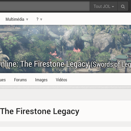
Tout JOL
Multimédia
?
nline: The Firestone Legacy
(Swords of Leg
ques
Forums
Images
Vidéos
 The Firestone Legacy