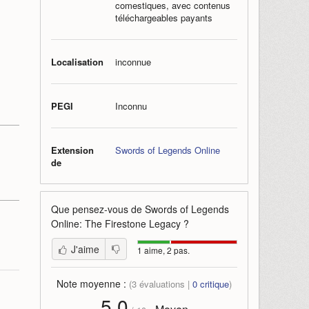
comestiques, avec contenus
téléchargeables payants
Localisation
inconnue
PEGI
Inconnu
Extension
Swords of Legends Online
de
Que pensez-vous de
Swords of Legends
Online: The Firestone Legacy
?
J'aime
1 aime, 2 pas.
Note moyenne :
(
3
évaluations |
0
critique
)
5,0