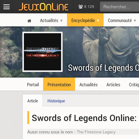
8 129
Actualités
Encyclopédie
Communauté
Swords of Legends O
Portail
Présentation
Actualités
Articles
Criti
Article
Historique
Swords of Legends Online:
Aussi connu sous le nom :
The Firestone Legacy