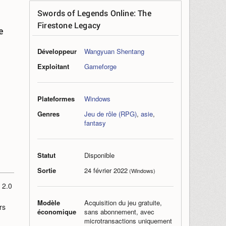
Swords of Legends Online: The
Firestone Legacy
e
Développeur
Wangyuan Shentang
Exploitant
Gameforge
Plateformes
Windows
Genres
Jeu de rôle (RPG)
,
asie
,
fantasy
Statut
Disponible
Sortie
24 février 2022
(Windows)
 2.0
Modèle
Acquisition du jeu gratuite,
rs
économique
sans abonnement, avec
microtransactions uniquement