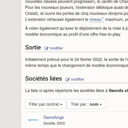
nouvelles classes peuvent progresser), le Jardin de Cha
Pour les nouveaux joueurs, l'extension débloque aussi d
Cristal), et ouvre les portes de cinq nouveaux donjons p
L'extension rehausse également le
niveau
maximum, per
À noter également qu'avec le déploiement de la mise à 
modèle économique au profit d'une offre free-to-play.
Sortie
modifier
Initialement prévue pour le 24 février 2022, la sortie de 
même temps que le changement de modèle économiqu
Sociétés liées
modifier
La liste ci-après répertorie les sociétés liées à
Swords of
Filter par contrat
Trier par :
nom
Gameforge
Société, 2003