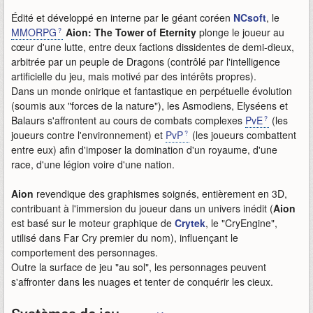
Édité et développé en interne par le géant coréen
NCsoft
, le
MMORPG
Aion: The Tower of Eternity
plonge le joueur au
cœur d'une lutte, entre deux factions dissidentes de demi-dieux,
arbitrée par un peuple de Dragons (contrôlé par l'intelligence
artificielle du jeu, mais motivé par des intérêts propres).
Dans un monde onirique et fantastique en perpétuelle évolution
(soumis aux "forces de la nature"), les Asmodiens, Elyséens et
Balaurs s'affrontent au cours de combats complexes
PvE
(les
joueurs contre l'environnement) et
PvP
(les joueurs combattent
entre eux) afin d'imposer la domination d'un royaume, d'une
race, d'une légion voire d'une nation.
Aion
revendique des graphismes soignés, entièrement en 3D,
contribuant à l'immersion du joueur dans un univers inédit (
Aion
est basé sur le moteur graphique de
Crytek
, le "CryEngine",
utilisé dans Far Cry premier du nom), influençant le
comportement des personnages.
Outre la surface de jeu "au sol", les personnages peuvent
s'affronter dans les nuages et tenter de conquérir les cieux.