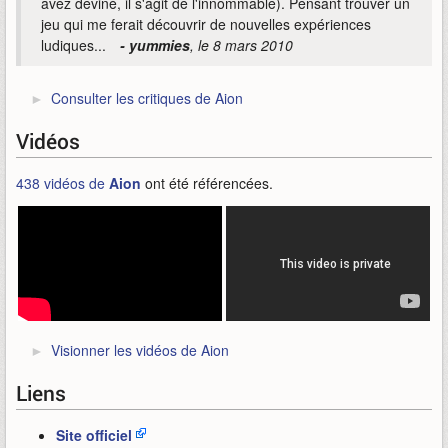
avez deviné, il s'agit de l'innommable). Pensant trouver un
jeu qui me ferait découvrir de nouvelles expériences
ludiques...
- yummies
, le 8 mars 2010
Consulter les critiques de Aion
Vidéos
438 vidéos de
Aion
ont été référencées.
Visionner les vidéos de Aion
Liens
Site officiel