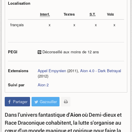
Localisation
Interf.
Textes
S.T.
Voix
français
x
x
x
x
PEGI
Déconseillé aux moins de 12 ans
Extensions
Appel Empyréen
(2011),
Aion 4.0 - Dark Betrayal
(2012)
Suivi par
Aion 2
Partager
Gazouiller
Dans l'univers fantastique d'
Aion
où Demi-dieux et
Race Draconique cohabitent, la lutte s'organise au
cœur d'un monde magique et onirique pour faire la