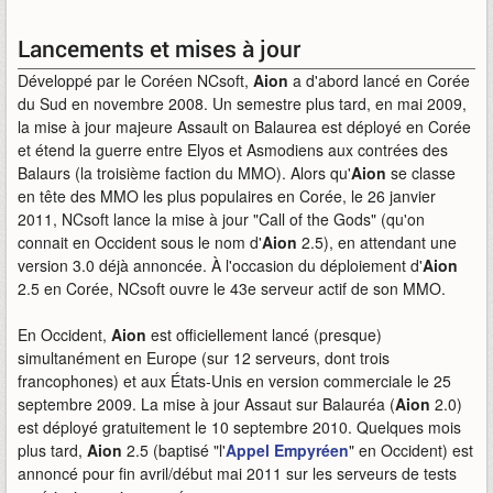
Lancements et mises à jour
Développé par le Coréen NCsoft,
Aion
a d'abord lancé en Corée
du Sud en novembre 2008. Un semestre plus tard, en mai 2009,
la mise à jour majeure Assault on Balaurea est déployé en Corée
et étend la guerre entre Elyos et Asmodiens aux contrées des
Balaurs (la troisième faction du MMO). Alors qu'
Aion
se classe
en tête des MMO les plus populaires en Corée, le 26 janvier
2011, NCsoft lance la mise à jour "Call of the Gods" (qu'on
connait en Occident sous le nom d'
Aion
2.5), en attendant une
version 3.0 déjà annoncée. À l'occasion du déploiement d'
Aion
2.5 en Corée, NCsoft ouvre le 43e serveur actif de son MMO.
En Occident,
Aion
est officiellement lancé (presque)
simultanément en Europe (sur 12 serveurs, dont trois
francophones) et aux États-Unis en version commerciale le 25
septembre 2009. La mise à jour Assaut sur Balauréa (
Aion
2.0)
est déployé gratuitement le 10 septembre 2010. Quelques mois
plus tard,
Aion
2.5 (baptisé "l'
Appel Empyréen
" en Occident) est
annoncé pour fin avril/début mai 2011 sur les serveurs de tests