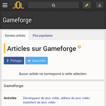
Gameforge
Derniers articles
Plus populaires
Articles sur Gameforge
Partager
Gazouiller
Aucun article ne correspond à cette sélection.
Gameforge
Activités
Développeur de jeux vidéo
,
éditeur de jeux vidéo
,
exploitant de jeux vidéo