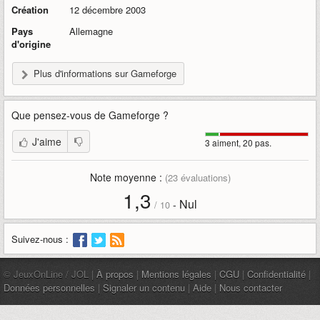
Création
12 décembre 2003
Pays
Allemagne
d'origine
Plus d'informations sur Gameforge
Que pensez-vous de
Gameforge
?
J'aime
3 aiment, 20 pas.
Note moyenne :
(
23
évaluations)
1,3
Nul
-
/
10
Suivez-nous :
© JeuxOnLine / JOL |
À propos
|
Mentions légales
|
CGU
|
Confidentialité
|
Données personnelles
|
Signaler un contenu
|
Aide
|
Nous contacter