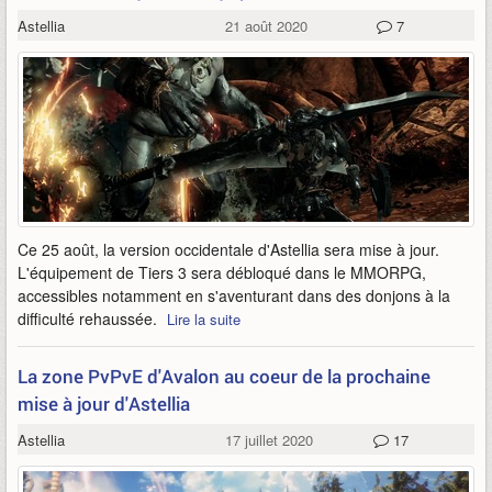
Astellia
21 août 2020
7
Ce 25 août, la version occidentale d'Astellia sera mise à jour.
L'équipement de Tiers 3 sera débloqué dans le MMORPG,
accessibles notamment en s'aventurant dans des donjons à la
difficulté rehaussée.
Lire la suite
La zone PvPvE d'Avalon au coeur de la prochaine
mise à jour d'Astellia
Astellia
17 juillet 2020
17