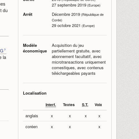
ues
27 septembre 2019
(Europe)
t du
Arrêt
Décembre 2019
(République de
Corée)
29 octobre 2021
(Europe)
Modèle
Acquisition du jeu
PG
économique
partiellement gratuite, avec
abonnement facultatif, avec
e la
microtransactions uniquement
comestiques, avec contenus
téléchargeables payants
Localisation
Interf.
Textes
S.T.
Voix
anglais
x
x
x
x
coréen
x
x
x