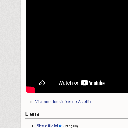
Visionner les vidéos de Astellia
Liens
Site officiel
(français)