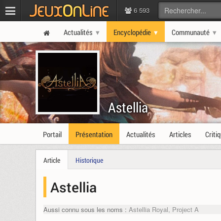
6 593
Actualités
Encyclopédie
Communauté
Astellia
Portail
Présentation
Actualités
Articles
Criti
Article
Historique
Astellia
Aussi connu sous les noms :
Astellia Royal, Project A