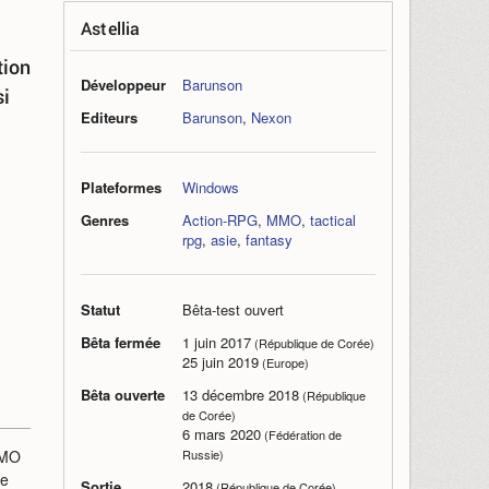
Astellia
tion
Développeur
Barunson
si
Editeurs
Barunson
,
Nexon
Plateformes
Windows
Genres
Action-RPG
,
MMO
,
tactical
rpg
,
asie
,
fantasy
Statut
Bêta-test ouvert
Bêta fermée
1 juin 2017
(République de Corée)
25 juin 2019
(Europe)
Bêta ouverte
13 décembre 2018
(République
de Corée)
6 mars 2020
(Fédération de
MMO
Russie)
le
Sortie
2018
(République de Corée)