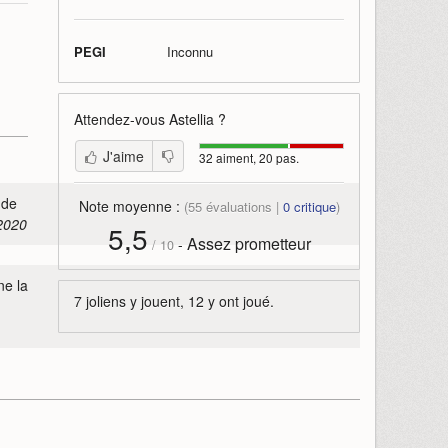
PEGI
Inconnu
Attendez-vous
Astellia
?
J'aime
32 aiment, 20 pas.
 de
Note moyenne :
(
55
évaluations |
0
critique
)
 2020
5,5
Assez prometteur
-
/
10
ne la
7 joliens y jouent, 12 y ont joué.