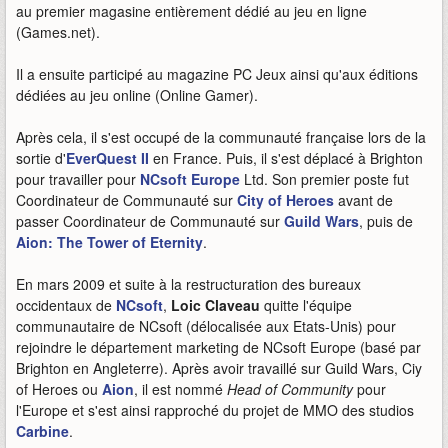
au premier magasine entièrement dédié au jeu en ligne
(Games.net).
Il a ensuite participé au magazine PC Jeux ainsi qu'aux éditions
dédiées au jeu online (Online Gamer).
Après cela, il s'est occupé de la communauté française lors de la
sortie d'
EverQuest II
en France. Puis, il s'est déplacé à Brighton
pour travailler pour
NCsoft Europe
Ltd. Son premier poste fut
Coordinateur de Communauté sur
City of Heroes
avant de
passer Coordinateur de Communauté sur
Guild Wars
, puis de
Aion: The Tower of Eternity
.
En mars 2009 et suite à la restructuration des bureaux
occidentaux de
NCsoft
,
Loic Claveau
quitte l'équipe
communautaire de NCsoft (délocalisée aux Etats-Unis) pour
rejoindre le département marketing de NCsoft Europe (basé par
Brighton en Angleterre). Après avoir travaillé sur Guild Wars, Ciy
of Heroes ou
Aion
, il est nommé
Head of Community
pour
l'Europe et s'est ainsi rapproché du projet de MMO des studios
Carbine
.