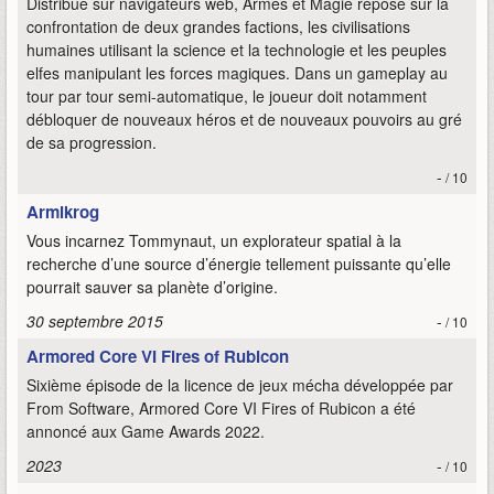
Distribué sur navigateurs web, Armes et Magie repose sur la
confrontation de deux grandes factions, les civilisations
humaines utilisant la science et la technologie et les peuples
elfes manipulant les forces magiques. Dans un gameplay au
tour par tour semi-automatique, le joueur doit notamment
débloquer de nouveaux héros et de nouveaux pouvoirs au gré
de sa progression.
-
/ 10
Armikrog
Vous incarnez Tommynaut, un explorateur spatial à la
recherche d’une source d’énergie tellement puissante qu’elle
pourrait sauver sa planète d’origine.
30 septembre 2015
-
/ 10
Armored Core VI Fires of Rubicon
Sixième épisode de la licence de jeux mécha développée par
From Software, Armored Core VI Fires of Rubicon a été
annoncé aux Game Awards 2022.
2023
-
/ 10