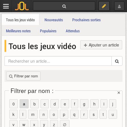
Tous les jeux vidéo
Nouveautés
Prochaines sorties
Meilleures notes
Populaires
Attendus
Tous les jeux vidéo
Ajouter un article
Filtrer par nom
Filtrer par nom :
0
a
b
c
d
e
f
g
h
i
j
k
l
m
n
o
p
q
r
s
t
u
v
w
x
y
z
∅