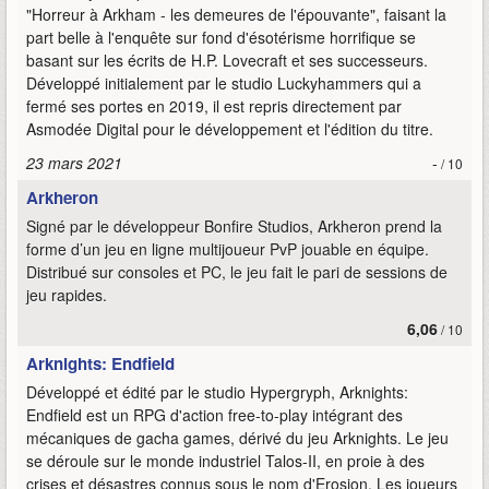
"Horreur à Arkham - les demeures de l'épouvante", faisant la
part belle à l'enquête sur fond d'ésotérisme horrifique se
basant sur les écrits de H.P. Lovecraft et ses successeurs.
Développé initialement par le studio Luckyhammers qui a
fermé ses portes en 2019, il est repris directement par
Asmodée Digital pour le développement et l'édition du titre.
23 mars 2021
-
/ 10
Arkheron
Signé par le développeur Bonfire Studios, Arkheron prend la
forme d’un jeu en ligne multijoueur PvP jouable en équipe.
Distribué sur consoles et PC, le jeu fait le pari de sessions de
jeu rapides.
6,06
/ 10
Arknights: Endfield
Développé et édité par le studio Hypergryph, Arknights:
Endfield est un RPG d'action free-to-play intégrant des
mécaniques de gacha games, dérivé du jeu Arknights. Le jeu
se déroule sur le monde industriel Talos-II, en proie à des
crises et désastres connus sous le nom d'Erosion. Les joueurs