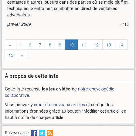
centaines d'autres joueurs dans des parties où se mêle bluff et
techniques. S’entraîner, combattre en direct de véritables
adversaires.
janvier 2009
-
/ 10
«
1
6
7
8
9
10
11
12
13
14
15
»
À propos de cette liste
Cette liste recense
les jeux vidéo
de
notre encyclopédie
collaborative
.
Vous pouvez y
créer de nouveaux articles
et corriger les
informations éronnées grâce au bouton "Modifier cet article" en
haut à droite de chaque article.
Suivez-nous :