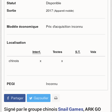
Statut
Disponible
Sortie
2017
(Appareil mobile)
Modèle économique
Prix d'acquisition inconnu
Localisation
Interf.
Textes
S.T.
Voix
chinois
x
x
PEGI
Inconnu
Partager
Gazouiller
Signé par le groupe chinois
Snail Games
,
ARK GO