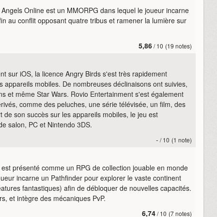
», Angels Online est un MMORPG dans lequel le joueur incarne
n au conflit opposant quatre tribus et ramener la lumière sur
5,86
/ 10
(19 notes)
 sur iOS, la licence Angry Birds s'est très rapidement
es appareils mobiles. De nombreuses déclinaisons ont suivies,
s et même Star Wars. Rovio Entertainment s'est également
érivés, comme des peluches, une série télévisée, un film, des
t de son succès sur les appareils mobiles, le jeu est
 de salon, PC et Nintendo 3DS.
-
/ 10
(1 note)
o est présenté comme un RPG de collection jouable en monde
joueur incarne un Pathfinder pour explorer le vaste continent
réatures fantastiques) afin de débloquer de nouvelles capacités.
urs, et intègre des mécaniques PvP.
6,74
/ 10
(7 notes)