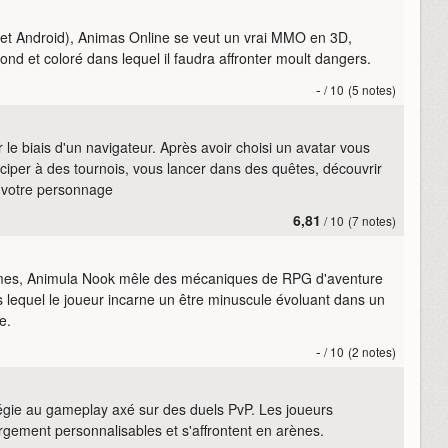
 et Android), Animas Online se veut un vrai MMO en 3D,
nd et coloré dans lequel il faudra affronter moult dangers.
-
/ 10
(5 notes)
 biais d'un navigateur. Après avoir choisi un avatar vous
ticiper à des tournois, vous lancer dans des quêtes, découvrir
r votre personnage
6,81
/ 10
(7 notes)
Games, Animula Nook mêle des mécaniques de RPG d'aventure
s lequel le joueur incarne un être minuscule évoluant dans un
e.
-
/ 10
(2 notes)
tégie au gameplay axé sur des duels PvP. Les joueurs
rgement personnalisables et s'affrontent en arènes.