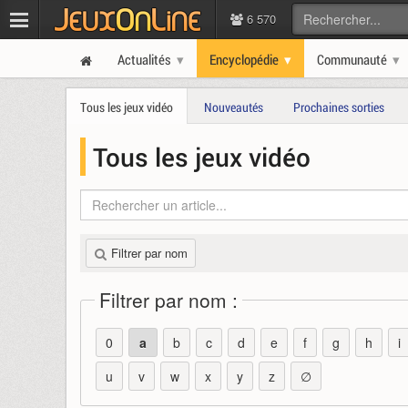
6 570
Actualités
Encyclopédie
Communauté
Tous les jeux vidéo
Nouveautés
Prochaines sorties
Tous les jeux vidéo
Filtrer par nom
Filtrer par nom :
0
a
b
c
d
e
f
g
h
i
u
v
w
x
y
z
∅