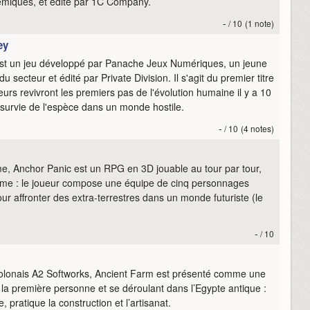
lémiques, et édité par 1C Company.
-
/ 10
(1 note)
ey
st un jeu développé par Panache Jeux Numériques, un jeune
 secteur et édité par Private Division. Il s'agit du premier titre
s revivront les premiers pas de l'évolution humaine il y a 10
 survie de l'espèce dans un monde hostile.
-
/ 10
(4 notes)
e, Anchor Panic est un RPG en 3D jouable au tour par tour,
me : le joueur compose une équipe de cinq personnages
our affronter des extra-terrestres dans un monde futuriste (le
-
/ 10
polonais A2 Softworks, Ancient Farm est présenté comme une
à la première personne et se déroulant dans l’Egypte antique :
 pratique la construction et l’artisanat.