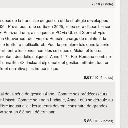
-
/ 10
(1 note)
 opus de la franchise de gestion et de stratégie développée
0. Prévu pour une sortie en 2025, le jeu sera disponible sur
S, Amazon Luna, ainsi que sur PC via Ubisoft Store et Epic
un Gouverneur de l'Empire Romain, chargé de maintenir la
e territoire multiculturel. Pour la première fois dans la série,
part, entre les zones humides celtiques d'Albion et le cœur
ésentant des défis uniques. Anno 117 : Pax Romana combine
onnalités 4X, incluant diplomatie et gestion militaire, tout en
lle et narrative plus humoristique.
6,67
/ 10
(6 notes)
pal de la série de gestion Anno. Comme ses prédécesseurs, il
par Ubisoft. Comme son nom l'indique, Anno 1800 se déroule au
'ère industrielle : les joueurs devront construire de grandes
on sera un élément déterminant.
5,86
/ 10
(7 notes)