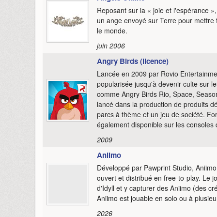
Reposant sur la « joie et l'espérance 
un ange envoyé sur Terre pour mettre fi
le monde.
juin 2006
Angry Birds (licence)
Lancée en 2009 par Rovio Entertainment
popularisée jusqu'à devenir culte sur l
comme Angry Birds Rio, Space, Season
lancé dans la production de produits d
parcs à thème et un jeu de société. For
également disponible sur les consoles
2009
Aniimo
Développé par Pawprint Studio, Aniim
ouvert et distribué en free-to-play. Le 
d'Idyll et y capturer des Aniimo (des c
Aniimo est jouable en solo ou à plusie
2026