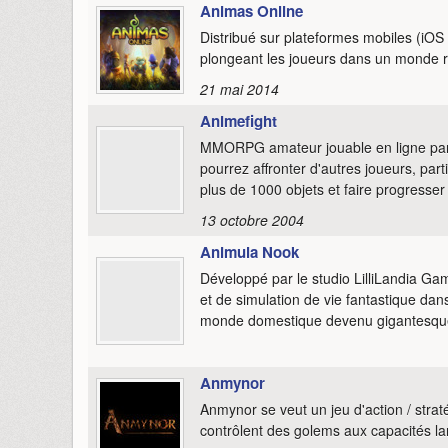
Animas Online
Distribué sur plateformes mobiles (iOS
plongeant les joueurs dans un monde ro
21 mai 2014
Animefight
MMORPG amateur jouable en ligne par le
pourrez affronter d'autres joueurs, par
plus de 1000 objets et faire progresse
13 octobre 2004
Animula Nook
Développé par le studio LilliLandia 
et de simulation de vie fantastique dan
monde domestique devenu gigantesqu
Anmynor
Anmynor se veut un jeu d'action / stra
contrôlent des golems aux capacités la