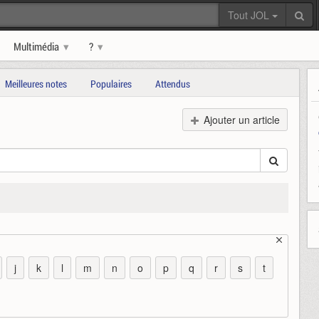
Tout JOL
Multimédia
?
Meilleures notes
Populaires
Attendus
Ajouter un article
j
k
l
m
n
o
p
q
r
s
t