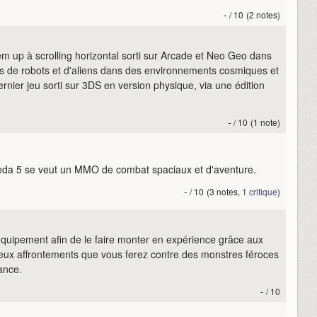
-
/ 10
(2 notes)
em up à scrolling horizontal sorti sur Arcade et Neo Geo dans
es de robots et d'aliens dans des environnements cosmiques et
dernier jeu sorti sur 3DS en version physique, via une édition
-
/ 10
(1 note)
da 5 se veut un MMO de combat spaciaux et d'aventure.
-
/ 10
(3 notes,
1 critique
)
quipement afin de le faire monter en expérience grâce aux
ux affrontements que vous ferez contre des monstres féroces
rance.
-
/ 10