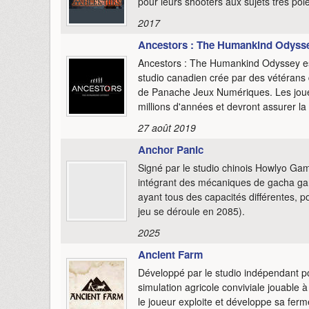
pour leurs shooters aux sujets très po
2017
Ancestors : The Humankind Odyss
Ancestors : The Humankind Odyssey e
studio canadien crée par des vétérans du
de Panache Jeux Numériques. Les joueur
millions d'années et devront assurer la
27 août 2019
Anchor Panic
Signé par le studio chinois Howlyo Gam
intégrant des mécaniques de gacha ga
ayant tous des capacités différentes, p
jeu se déroule en 2085).
2025
Ancient Farm
Développé par le studio indépendant 
simulation agricole conviviale jouable 
le joueur exploite et développe sa ferme,