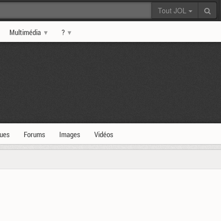
Tout JOL
Multimédia
?
ques
Forums
Images
Vidéos