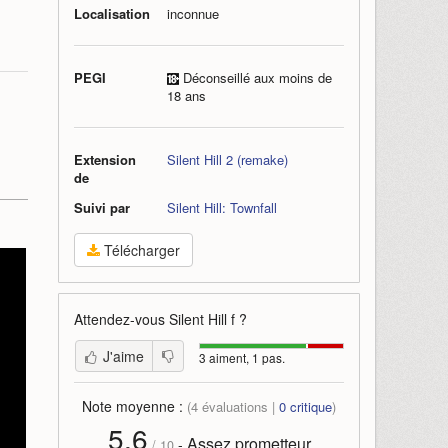
Localisation
inconnue
PEGI
Déconseillé aux moins de
18 ans
Extension
Silent Hill 2 (remake)
de
Suivi par
Silent Hill: Townfall
Télécharger
Attendez-vous
Silent Hill f
?
J'aime
3 aiment, 1 pas.
Note moyenne :
(
4
évaluations |
0
critique
)
5,6
Assez prometteur
-
/
10