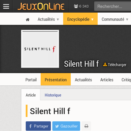
6 343
Actualités
Encyclopédie
Communauté
Silent Hill f
Télécharger
Portail
Présentation
Actualités
Articles
Criti
Article
Historique
Silent Hill f
Partager
Gazouiller