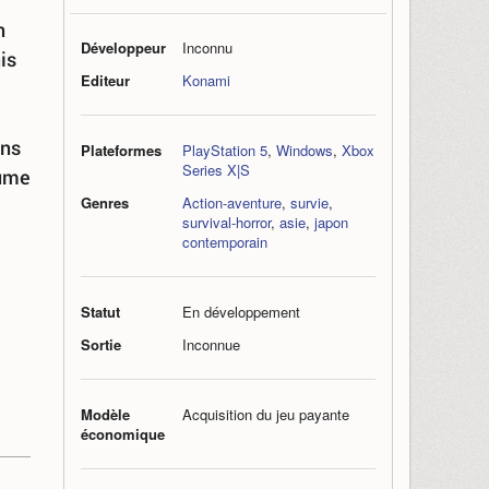
n
Développeur
Inconnu
nis
Editeur
Konami
ans
Plateformes
PlayStation 5
,
Windows
,
Xbox
Series X|S
rume
Genres
Action-aventure
,
survie
,
survival-horror
,
asie
,
japon
contemporain
Statut
En développement
Sortie
Inconnue
Modèle
Acquisition du jeu payante
économique