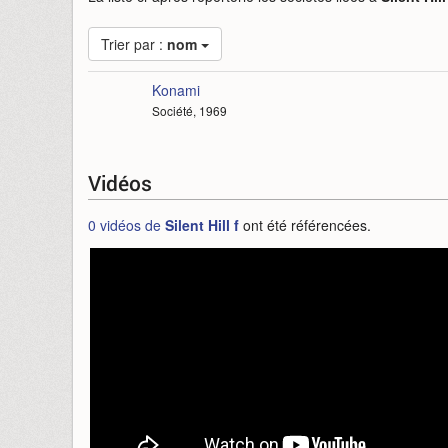
Trier par :
nom
Konami
Société, 1969
Vidéos
0 vidéos de
Silent Hill f
ont été référencées.