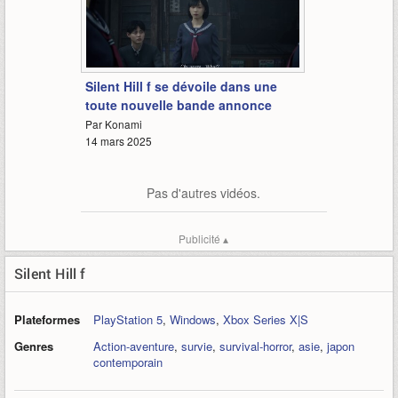
3:40
Silent Hill f se dévoile dans une
toute nouvelle bande annonce
Par Konami
14 mars 2025
Pas d'autres vidéos.
Publicité ▴
Silent Hill f
Plateformes
PlayStation 5
,
Windows
,
Xbox Series X|S
Genres
Action-aventure
,
survie
,
survival-horror
,
asie
,
japon
contemporain