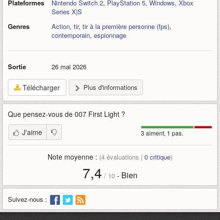
Plateformes
Nintendo Switch 2
,
PlayStation 5
,
Windows
,
Xbox
Series X|S
Genres
Action
,
tir
,
tir à la première personne (fps)
,
contemporain
,
espionnage
Sortie
26 mai 2026
Télécharger
Plus d'informations
Que pensez-vous de
007 First Light
?
J'aime
3 aiment, 1 pas.
Note moyenne :
(
4
évaluations |
0
critique
)
7,4
Bien
-
/
10
Suivez-nous :