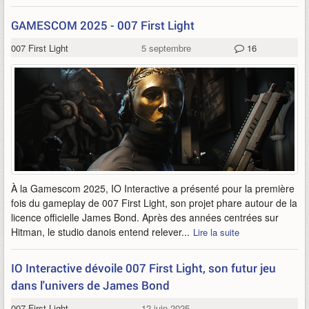
GAMESCOM 2025 - 007 First Light
007 First Light
5 septembre
16
À la Gamescom 2025, IO Interactive a présenté pour la première
fois du gameplay de 007 First Light, son projet phare autour de la
licence officielle James Bond. Après des années centrées sur
Hitman, le studio danois entend relever...
Lire la suite
IO Interactive dévoile 007 First Light, son futur jeu
dans l'univers de James Bond
007 First Light
12 juin 2025