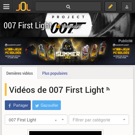
007 First Light
Télécharger
Publicité
Dernières vidéos
Plus populaires
Vidéos de 007 First Light
Partager
Gazouiller
007 First Light
×
Filtrer par catégorie