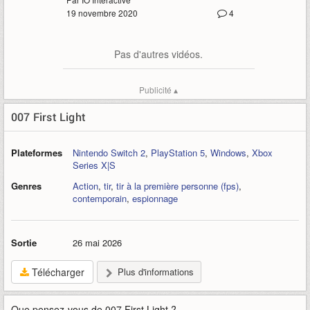
19 novembre 2020
4
Pas d'autres vidéos.
Publicité ▴
007 First Light
Plateformes
Nintendo Switch 2
,
PlayStation 5
,
Windows
,
Xbox
Series X|S
Genres
Action
,
tir
,
tir à la première personne (fps)
,
contemporain
,
espionnage
Sortie
26 mai 2026
Télécharger
Plus d'informations
Que pensez-vous de
007 First Light
?