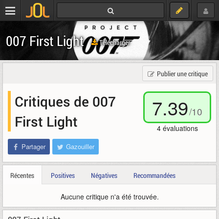
007 First Light
Télécharger
Publier une critique
Critiques de 007
7.39
/
10
First Light
4
évaluations
Partager
Gazouiller
Récentes
Positives
Négatives
Recommandées
Aucune critique n'a été trouvée.