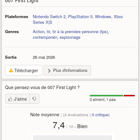
007 First Light
Plateformes
Nintendo Switch 2
,
PlayStation 5
,
Windows
,
Xbox
Series X|S
Genres
Action
,
tir
,
tir à la première personne (fps)
,
contemporain
,
espionnage
Sortie
26 mai 2026
Télécharger
Plus d'informations
Que pensez-vous de
007 First Light
?
J'aime
3 aiment, 1 pas.
Note moyenne :
(
4
évaluations |
0
critique
)
7,4
Bien
-
/
10