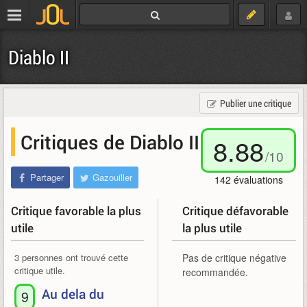
Diablo II
Publier une critique
Critiques de Diablo II
8.88
/
10
Partager
Gazouiller
142
évaluations
Critique favorable la plus
Critique défavorable
utile
la plus utile
3 personnes ont trouvé cette
Pas de critique négative
critique utile.
recommandée.
Au dela du
9