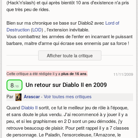
(Hack'n'slash) et qui après bientôt 10 ans d'existence n'a pris
que très peu de rides.
Bien sur ma chronique se base sur Diablo2 avec
Lord of
Destruction
(
LOD
) , l'extension inévitable.
Vous combattrez les armées de l'enfer en incarnant le puissant
barbare, maitre d'arme qui écrase ses ennemis par sa force !
Le Nécromancien qui réveille les morts, lance des malédictions
Afficher toute la critique
ou un tas de sorts plus gores et jouissifs les un que les autres !
La sorcière, maitresse des éléments, qui foudroie ! Glace, ou
brûle les hordes adverses !
Cette critique a été rédigée il y a
.
plus de 16 ans
11/11/2009
L'assassin, une classe très fine, qui se joue de différente
manière, avec les pièges ou en arts martiaux !
8
Un retour sur Diablo II en 2009
/10
Le paladin, une autre classe redoutable au corps à corps mais
Par
Arascar
-
Voir toutes mes critiques
qui maitrise également la magie, l'ennemi juré des morts-
vivants !
Quand
Diablo II
sortit, ce fut le meilleur jeu de rôle à l'époque,
Le druide qui contrôle la nature, peut invoquer des tempêtes ou
et sans doute le plus vendu. J'ai recommencé à y jouer il y a
bien invoquer des esprits sylvains !
peu, et si les graphismes en 2 D sont un peu démodés, j'y
Et enfin l'amazone, la classe a distance du jeux, Arc et javelot
retrouve beaucoup de plaisir. Pour petit rappel il y a 7 classes
a la main !
de personnage. Le Paladin, l'ensorceleuse, l'Amazone, le