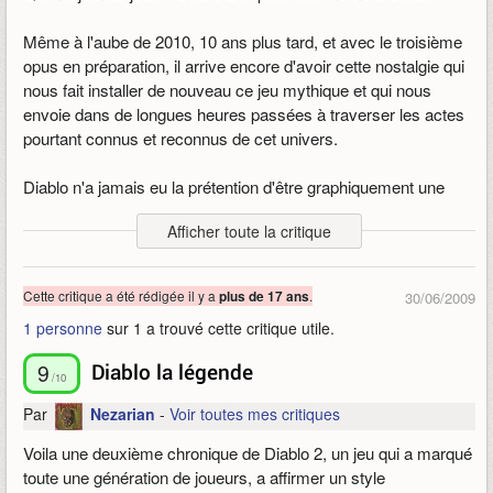
Même à l'aube de 2010, 10 ans plus tard, et avec le troisième
opus en préparation, il arrive encore d'avoir cette nostalgie qui
nous fait installer de nouveau ce jeu mythique et qui nous
envoie dans de longues heures passées à traverser les actes
pourtant connus et reconnus de cet univers.
Diablo n'a jamais eu la prétention d'être graphiquement une
bombe mais celle d'être jouable et fini. On ne lui enlèvera ni cet
Afficher toute la critique
aspect ni la richesse de son univers de part la diversité des
classes, des modes de jeu et des possibilités d'avancement.
Cette critique a été rédigée il y a
.
plus de 17 ans
30/06/2009
Ce jeu, un des premiers à moitié persistant, permets à la fois
1 personne
sur 1 a trouvé cette critique utile.
de s'amuser dans son coin ou en groupe, en tapant du monstre
ou du joueur et en permettant un commerce vivant entre les
9
Diablo la légende
joueurs, même encore aujourd'hui. Ce titre est bien au delà du
/10
temps et quiconque ne l'a jamais eu entre les mains se doit de
Par
Nezarian
-
Voir toutes mes critiques
mettre de côté son aversion pour la partie graphique et de
l'essayer en attendant le troisième opus !
Voila une deuxième chronique de Diablo 2, un jeu qui a marqué
toute une génération de joueurs, a affirmer un style
Publié le 25/12/2009 02:57, modifié le 25/12/2009 05:19