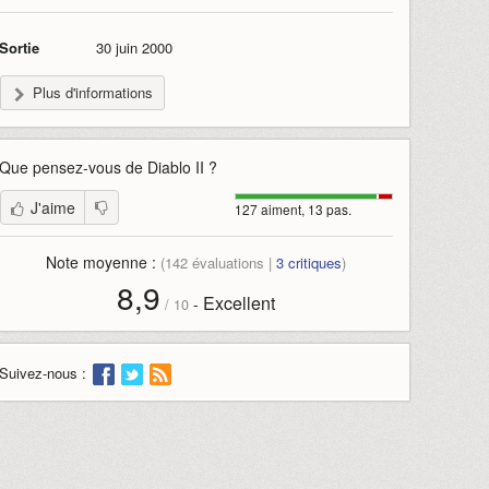
Sortie
30 juin 2000
Plus d'informations
Que pensez-vous de
Diablo II
?
J'aime
127 aiment, 13 pas.
Note moyenne :
(
142
évaluations |
3
critiques
)
8,9
Excellent
-
/
10
Suivez-nous :