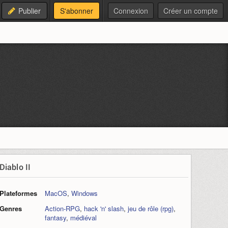
Publier
S'abonner
Connexion
Créer un compte
Diablo II
Plateformes
MacOS
,
Windows
Genres
Action-RPG
,
hack 'n' slash
,
jeu de rôle (rpg)
,
fantasy
,
médiéval