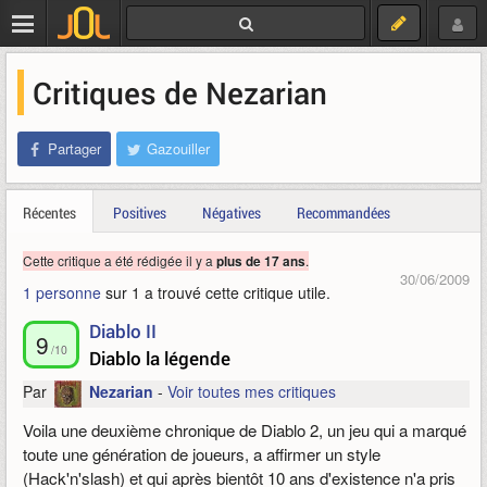
Critiques de Nezarian
Partager
Gazouiller
Récentes
Positives
Négatives
Recommandées
Cette critique a été rédigée il y a
.
plus de 17 ans
30/06/2009
1 personne
sur 1 a trouvé cette critique utile.
Diablo II
9
/10
Diablo la légende
Par
Nezarian
-
Voir toutes mes critiques
Voila une deuxième chronique de Diablo 2, un jeu qui a marqué
toute une génération de joueurs, a affirmer un style
(Hack'n'slash) et qui après bientôt 10 ans d'existence n'a pris