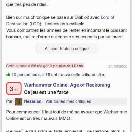
que très peu de rides.
Bien sur ma chronique se base sur Diablo2 avec
Lord of
Destruction
(
LOD
) , l'extension inévitable.
Vous combattrez les armées de l'enfer en incarnant le puissant
barbare, maitre d'arme qui écrase ses ennemis par sa force !
Le Nécromancien qui réveille les morts, lance des malédictions
Afficher toute la critique
ou un tas de sorts plus gores et jouissifs les un que les autres !
La sorcière, maitresse des éléments, qui foudroie ! Glace, ou
brûle les hordes adverses !
Cette critique a été rédigée il y a
.
plus de 17 ans
24/06/2009
L'assassin, une classe très fine, qui se joue de différente
10 personnes
sur 16 ont trouvé cette critique utile.
manière, avec les pièges ou en arts martiaux !
Le paladin, une autre classe redoutable au corps à corps mais
Warhammer Online: Age of Reckoning
3
qui maitrise également la magie, l'ennemi juré des morts-
/10
Ce jeu est une farce
vivants !
Le druide qui contrôle la nature, peut invoquer des tempêtes ou
Par
Nezarian
-
Voir toutes mes critiques
bien invoquer des esprits sylvains !
Pour commencer, il faut tout de même avouer que
Warhammer
Et enfin l'amazone, la classe a distance du jeux, Arc et javelot
Online
est un très mauvais MMO :
a la main !
-Le
pve
le plus ridicule, fade, ennuyant... de l'histoire, alors là