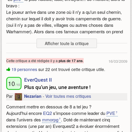
Le jeu est coupé en 5 actes, vous passerez par tout les
bravo :
paysages classique du médiéval fantastique :
Le joueur arrive dans une zone où il n'y a qu'un seul chemin,
Les plaines humides, les caves sombres infestés de morts-
chemin sur lequel il doit y avoir trois campements de guerre.
vivants, le désert, la jungle, les montagnes enneigés et même
(oui il n'y a pas de villes, villages ou autres choses dans
l'enfer !
Warhammer). Alors dans ces fameux campements on prend
toujours une dizaine de quêtes qui consistent à tuer des
pnj
Maintenant passons aux choses sérieuses, ce qui fait que
Afficher toute la critique
ou à ramasser des trucs totalement inutiles. Et comme tout les
Diablo2 est indétrônable depuis tant d'années...
mmo grand publics next gen pour les assistés il y'a un
Son
gameplay
, dynamique au possible, jouissif, défoulant et
indicateur sur la carte...
très varié. Rien que ça !
Cette critique a été rédigée il y a
.
plus de 17 ans
16/03/2009
Histoire de ne pas se paumer dans une
map
sans surprise ou
l'action du jeu est vraiment rapide, en mode de difficulté enfer
19 personnes
sur 22 ont trouvé cette critique utile.
tout ce ressemble.
vous aurez même quelques crampes a la main qui tient la
souris ; )
EverQuest II
10
Il y'a peu de quêtes de groupe, tout est solotable pratiquement,
/10
Plus qu'un jeu, une aventure !
ce qui ne pousse pas la communauté a communiquer ou a
Quel plaisir de pouvoir dégommé tout ses démons, morts
s'entraider, ceux qui ont connus
EverQuest
doivent bien se
Par
Nezarian
-
Voir toutes mes critiques
vivant et autres bestioles avec son
avatar
, les effets de sorts
marrer quand même. ; )
sont très jolies, et on même bien vieillis (on sait que la
2D
Comment mettre en dessous de 8 a tel jeu ?
Je passerai sur les quêtes publiques, qui ne sont que du farm
vieillie beaucoup mieux que la 3D)
Aujourd'hui encore
EQ2
s'impose comme leader du
PVE
intensif et totalement dénué d'intérêt.
dans l'univers des
mmorpg
. Doté de maintenant cinq
Mais aprés tout, on s'en fout du pve !
WAR
est
pvp
/
rvr
!
Diablo 2 prend toute son ampleur en multijoueur bien entendu,
extensions (une par an) Everquest2 a évoluer énormément
c'est un jeu fait pour.