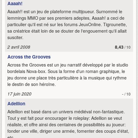
Aaaah!
Aaaah!! est un jeu de plateforme multijoueur. Surnommé le
lemmings MMO par ses premiers adeptes, Aaaah! a ceci de
particulier qu'il est né sur les forums JeuxOnline. Tigrounette,
sa créatrice était loin de se douter de l'engouement qu'il allait
susciter.
2 avril 2008
8,43
/ 10
Across the Grooves
Across the Grooves est un jeu narratif développé par le studio
bordelais Nova-box. Sous la forme d'un roman graphique, le
jeu donne une place très particulière à la musique qui rythme
le destin de son héroïne.
17 juin 2020
-
/ 10
Adellion
Adellion est basé dans un univers médiéval non-fantastique.
Tout y est fait pour encourager le roleplay: Adellion se veut
réaliste, et offre ainsi des centaines de possibilités au joueur:
fonder une ville, diriger une armée, fomenter des coups d'état,
etc