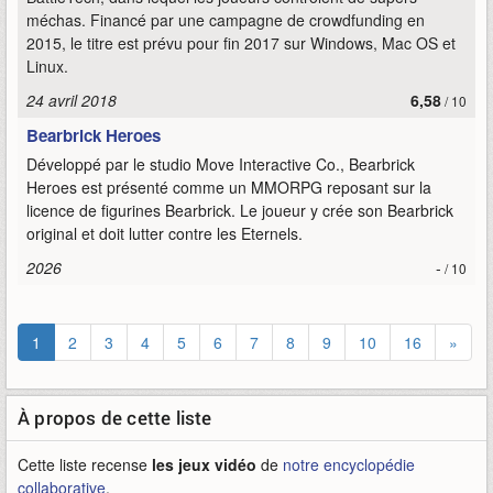
méchas. Financé par une campagne de crowdfunding en
2015, le titre est prévu pour fin 2017 sur Windows, Mac OS et
Linux.
24 avril 2018
6,58
/ 10
Bearbrick Heroes
Développé par le studio Move Interactive Co., Bearbrick
Heroes est présenté comme un MMORPG reposant sur la
licence de figurines Bearbrick. Le joueur y crée son Bearbrick
original et doit lutter contre les Eternels.
2026
-
/ 10
1
2
3
4
5
6
7
8
9
10
16
»
À propos de cette liste
Cette liste recense
les jeux vidéo
de
notre encyclopédie
collaborative
.