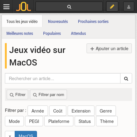
Tous les jeux vidéo
Nouveautés
Prochaines sorties
Meilleures notes
Populaires
Attendus
Jeux vidéo sur
Ajouter un article
MacOS
Filtrer
Filtrer par nom
Filtrer par :
Année
Coût
Extension
Genre
Mode
PEGI
Plateforme
Status
Thème
x
MacOS