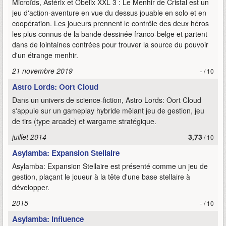
Microïds, Astérix et Obélix XXL 3 : Le Menhir de Cristal est un
jeu d'action-aventure en vue du dessus jouable en solo et en
coopération. Les joueurs prennent le contrôle des deux héros
les plus connus de la bande dessinée franco-belge et partent
dans de lointaines contrées pour trouver la source du pouvoir
d'un étrange menhir.
21 novembre 2019
-
/ 10
Astro Lords: Oort Cloud
Dans un univers de science-fiction, Astro Lords: Oort Cloud
s'appuie sur un gameplay hybride mêlant jeu de gestion, jeu
de tirs (type arcade) et wargame stratégique.
juillet 2014
3,73
/ 10
Asylamba: Expansion Stellaire
Asylamba: Expansion Stellaire est présenté comme un jeu de
gestion, plaçant le joueur à la tête d'une base stellaire à
développer.
2015
-
/ 10
Asylamba: Influence