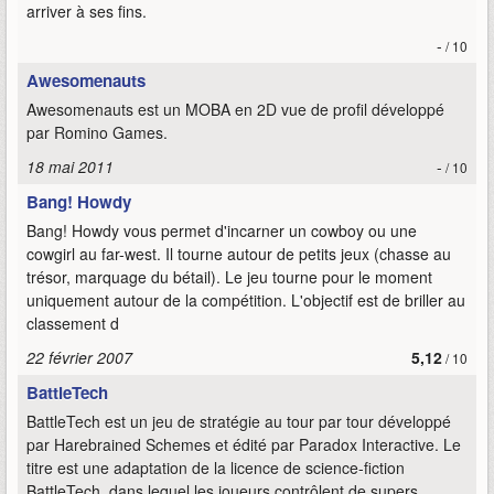
arriver à ses fins.
-
/ 10
Awesomenauts
Awesomenauts est un MOBA en 2D vue de profil développé
par Romino Games.
18 mai 2011
-
/ 10
Bang! Howdy
Bang! Howdy vous permet d'incarner un cowboy ou une
cowgirl au far-west. Il tourne autour de petits jeux (chasse au
trésor, marquage du bétail). Le jeu tourne pour le moment
uniquement autour de la compétition. L'objectif est de briller au
classement d
22 février 2007
5,12
/ 10
BattleTech
BattleTech est un jeu de stratégie au tour par tour développé
par Harebrained Schemes et édité par Paradox Interactive. Le
titre est une adaptation de la licence de science-fiction
BattleTech, dans lequel les joueurs contrôlent de supers