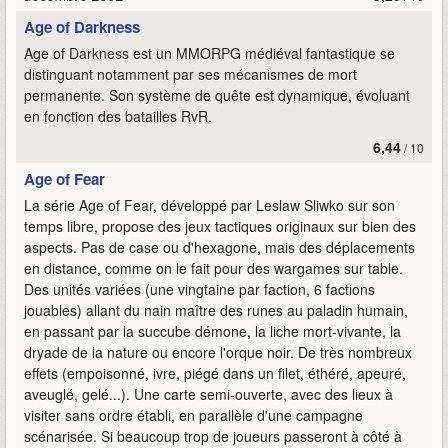
Age of Darkness
Age of Darkness est un MMORPG médiéval fantastique se
distinguant notamment par ses mécanismes de mort
permanente. Son système de quête est dynamique, évoluant
en fonction des batailles RvR.
6,44
/ 10
Age of Fear
La série Age of Fear, développé par Leslaw Sliwko sur son
temps libre, propose des jeux tactiques originaux sur bien des
aspects. Pas de case ou d'hexagone, mais des déplacements
en distance, comme on le fait pour des wargames sur table.
Des unités variées (une vingtaine par faction, 6 factions
jouables) allant du nain maître des runes au paladin humain,
en passant par la succube démone, la liche mort-vivante, la
dryade de la nature ou encore l'orque noir. De très nombreux
effets (empoisonné, ivre, piégé dans un filet, éthéré, apeuré,
aveuglé, gelé...). Une carte semi-ouverte, avec des lieux à
visiter sans ordre établi, en parallèle d'une campagne
scénarisée. Si beaucoup trop de joueurs passeront à côté à