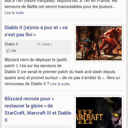
Mai à 19h (heure française). Aujourd'hui, à 19h en France, les
serveurs de Battle.net seront inaccessibles pour les joueurs...
Lire la suite
Diablo II (re)mis à jour et « ce
n'est pas fini »
Diablo II
11 mars 2016
44
Blizzard vient de déployer le (petit)
patch 1.14a sur les serveurs de
Diablo II (ce serait le premier patch du hack and slash depuis
quatre ans) et promet surtout « de ne pas s'arrêter là ». Vers un
renouveau de Diablo II ?
Lire la suite
Blizzard recrute pour «
restaurer la gloire » de
StarCraft, Warcraft III et Diablo
II