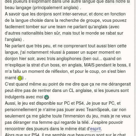
des joueurs s'exprimant dans une autre langue que dans notre si
beau langage (principalement anglais) .
A savoir que les donjons sont inter-serveur, et donc en fonction
de la langue choisie dans la recherche de groupe, vous pouvez
facilement tomber sur une team ne parlant qu'anglais (avec
d'autres nationalités bien sûr, mais tout le monde se rabat sur
l'anglais) .
Ne parlant que très peu, et ne comprenant tout aussi bien cette
langue, j'ai notamment réussi à passer un super moment en
donjon hier soir, avec trois anglophones (ben oui... quand on
m'explique la strat d'un boss, en anglais, MAIS pendant le boss, il
m'a fallu un moment de réflexion, et pour le coup, on s'est bien
marré
) .
C'est quand même au point de me dire que ça ne me dérangerait
peut-être pas de rentrer dans un CL anglaise, si les joueurs sont
indulgents avec moi
Aussi, le jeu est disponible sur PC et PS4. Je joue sur PC, et
personnellement je n'aime pas jouer avec TeamSpeak, car non
seulement ça me gâche toute l'immersion du jeu, mais je ne veux
pas déranger ma femme qui regarde la télé. J’espère pouvoir
rencontrer des joueurs dans le même état d'
esprit
.
Alors que sur PS4, il me semble que beaucoup sont sur le chat