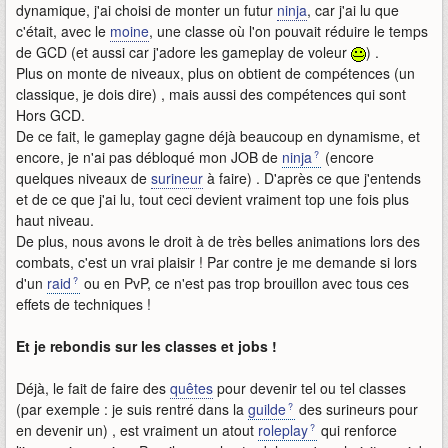
dynamique, j'ai choisi de monter un futur
ninja
, car j'ai lu que
c'était, avec le
moine
, une classe où l'on pouvait réduire le temps
de GCD (et aussi car j'adore les gameplay de voleur
) .
Plus on monte de niveaux, plus on obtient de compétences (un
classique, je dois dire) , mais aussi des compétences qui sont
Hors GCD.
De ce fait, le gameplay gagne déjà beaucoup en dynamisme, et
encore, je n'ai pas débloqué mon JOB de
ninja
(encore
quelques niveaux de
surineur
à faire) . D'après ce que j'entends
et de ce que j'ai lu, tout ceci devient vraiment top une fois plus
haut niveau.
De plus, nous avons le droit à de très belles animations lors des
combats, c'est un vrai plaisir ! Par contre je me demande si lors
d'un
raid
ou en PvP, ce n'est pas trop brouillon avec tous ces
effets de techniques !
Et je rebondis sur les classes et jobs !
Déjà, le fait de faire des
quêtes
pour devenir tel ou tel classes
(par exemple : je suis rentré dans la
guilde
des surineurs pour
en devenir un) , est vraiment un atout
roleplay
qui renforce