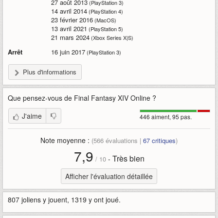
27 août 2013
(PlayStation 3)
14 avril 2014
(PlayStation 4)
23 février 2016
(MacOS)
13 avril 2021
(PlayStation 5)
21 mars 2024
(Xbox Series X|S)
Arrêt
16 juin 2017
(PlayStation 3)
Plus d'informations
Que pensez-vous de
Final Fantasy XIV Online
?
J'aime
446 aiment, 95 pas.
Note moyenne :
(
566
évaluations |
67
critiques
)
7,9
Très bien
-
/
10
Afficher l'évaluation détaillée
807 joliens y jouent, 1319 y ont joué.