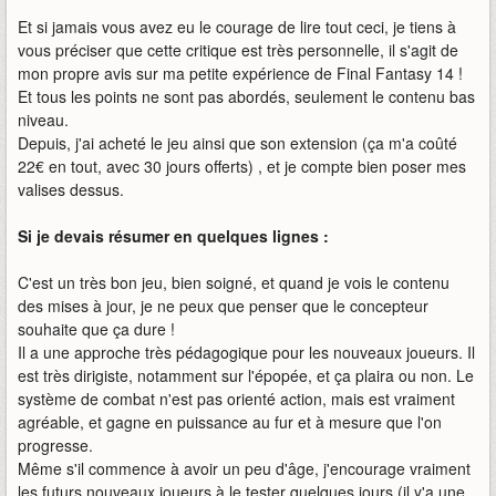
Et si jamais vous avez eu le courage de lire tout ceci, je tiens à
vous préciser que cette critique est très personnelle, il s'agit de
mon propre avis sur ma petite expérience de Final Fantasy 14 !
Et tous les points ne sont pas abordés, seulement le contenu bas
niveau.
Depuis, j'ai acheté le jeu ainsi que son extension (ça m'a coûté
22€ en tout, avec 30 jours offerts) , et je compte bien poser mes
valises dessus.
Si je devais résumer en quelques lignes :
C'est un très bon jeu, bien soigné, et quand je vois le contenu
des mises à jour, je ne peux que penser que le concepteur
souhaite que ça dure !
Il a une approche très pédagogique pour les nouveaux joueurs. Il
est très dirigiste, notamment sur l'épopée, et ça plaira ou non. Le
système de combat n'est pas orienté action, mais est vraiment
agréable, et gagne en puissance au fur et à mesure que l'on
progresse.
Même s'il commence à avoir un peu d'âge, j'encourage vraiment
les futurs nouveaux joueurs à le tester quelques jours (il y'a une