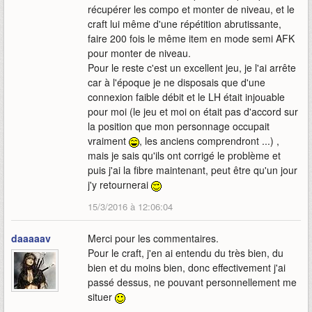
récupérer les compo et monter de niveau, et le
craft lui même d'une répétition abrutissante,
faire 200 fois le même item en mode semi AFK
pour monter de niveau.
Pour le reste c'est un excellent jeu, je l'ai arrête
car à l'époque je ne disposais que d'une
connexion faible débit et le LH était injouable
pour moi (le jeu et moi on était pas d'accord sur
la position que mon personnage occupait
vraiment
, les anciens comprendront ...) ,
mais je sais qu'ils ont corrigé le problème et
puis j'ai la fibre maintenant, peut être qu'un jour
j'y retournerai
15/3/2016 à 12:06:04
daaaaav
Merci pour les commentaires.
Pour le craft, j'en ai entendu du très bien, du
bien et du moins bien, donc effectivement j'ai
passé dessus, ne pouvant personnellement me
situer