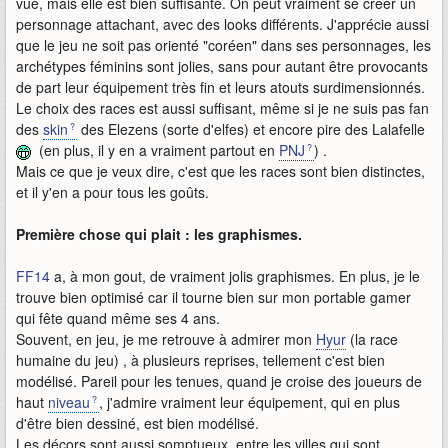
vue, mais elle est bien suffisante. On peut vraiment se créer un
personnage attachant, avec des looks différents. J'apprécie aussi
que le jeu ne soit pas orienté "coréen" dans ses personnages, les
archétypes féminins sont jolies, sans pour autant être provocants
de part leur équipement très fin et leurs atouts surdimensionnés.
Le choix des races est aussi suffisant, même si je ne suis pas fan
des
skin
des Elezens (sorte d'elfes) et encore pire des Lalafelle
(en plus, il y en a vraiment partout en
PNJ
) .
Mais ce que je veux dire, c'est que les races sont bien distinctes,
et il y'en a pour tous les goûts.
Première chose qui plait : les graphismes.
FF14
a, à mon gout, de vraiment jolis graphismes. En plus, je le
trouve bien optimisé car il tourne bien sur mon portable gamer
qui fête quand même ses 4 ans.
Souvent, en jeu, je me retrouve à admirer mon
Hyur
(la race
humaine du jeu) , à plusieurs reprises, tellement c'est bien
modélisé. Pareil pour les tenues, quand je croise des joueurs de
haut
niveau
, j'admire vraiment leur équipement, qui en plus
d'être bien dessiné, est bien modélisé.
Les décors sont aussi somptueux, entre les villes qui sont