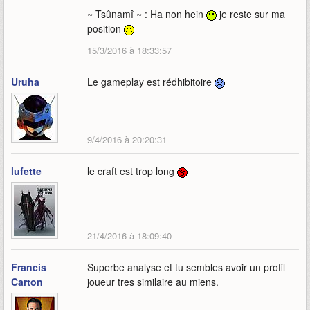
~ Tsûnamî ~ : Ha non hein
je reste sur ma
position
15/3/2016 à 18:33:57
Uruha
Le gameplay est rédhibitoire
9/4/2016 à 20:20:31
lufette
le craft est trop long
21/4/2016 à 18:09:40
Francis
Superbe analyse et tu sembles avoir un profil
Carton
joueur tres similaire au miens.