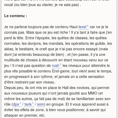
vocal (ou bien joue au clavier, je ne sais pas) .
Le contenu :
Je ne parlerai toujours pas de contenu Haut-
level
car ne je le
connais pas. Mais que ce jeu est riche ! Il y'a tant à faire que j'en
perd la tête. Entre l'épopée, les quêtes de classes, les quêtes
normales, les donjons, les mandats, les opérations de guilde, les
aléas, le bestiaire, le craft que je n'ai pas encore essayé (mais
dont j'ai entendu beaucoup de bien) , et j'en passe, il y'a une
multitude de choses à découvrir en étant nouveau venu sur ce
jeu ! Il n'est pas question de
rush
les niveaux pour atteindre le
plus vite possible le contenu End-game, tout vient avec le temps,
en progressant à son rythme, et jamais on a cette sensation
d'être restreint par son niveau.
Depuis peu, ils ont mis en place le Hall des novices, qui permet
aux nouveaux joueurs qui n'ont jamais goutté aux MMO (et
même les autres, ça fait pas de mal) de se familiariser avec son
rôle (
dps
/
tank
/
soin
) en groupe. Et il vous apprend aussi à
éviter les effets de zone, à bien vous positionner, à savoir qui
attaquer en premier, etc.