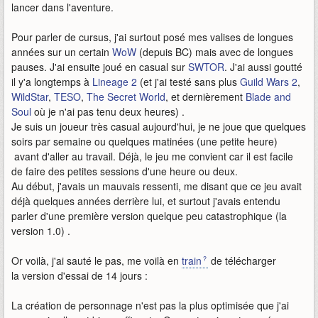
lancer dans l'aventure.
Pour parler de cursus, j'ai surtout posé mes valises de longues
années sur un certain
WoW
(depuis BC) mais avec de longues
pauses. J'ai ensuite joué en casual sur
SWTOR
. J'ai aussi goutté
il y'a longtemps à
Lineage 2
(et j'ai testé sans plus
Guild Wars 2
,
WildStar
,
TESO
,
The Secret World
, et dernièrement
Blade and
Soul
où je n'ai pas tenu deux heures) .
Je suis un joueur très casual aujourd'hui, je ne joue que quelques
soirs par semaine ou quelques matinées (une petite heure)
avant d'aller au travail. Déjà, le jeu me convient car il est facile
de faire des petites sessions d'une heure ou deux.
Au début, j'avais un mauvais ressenti, me disant que ce jeu avait
déjà quelques années derrière lui, et surtout j'avais entendu
parler d'une première version quelque peu catastrophique (la
version 1.0) .
Or voilà, j'ai sauté le pas, me voilà en
train
de télécharger
la version d'essai de 14 jours :
La création de personnage n'est pas la plus optimisée que j'ai