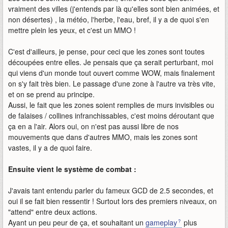
vraiment des villes (j'entends par là qu'elles sont bien animées, et
non désertes) , la météo, l'herbe, l'eau, bref, il y a de quoi s'en
mettre plein les yeux, et c'est un MMO !
C'est d'ailleurs, je pense, pour ceci que les zones sont toutes
découpées entre elles. Je pensais que ça serait perturbant, moi
qui viens d'un monde tout ouvert comme WOW, mais finalement
on s'y fait très bien. Le passage d'une zone à l'autre va très vite,
et on se prend au principe.
Aussi, le fait que les zones soient remplies de murs invisibles ou
de falaises / collines infranchissables, c'est moins déroutant que
ça en a l'air. Alors oui, on n'est pas aussi libre de nos
mouvements que dans d'autres MMO, mais les zones sont
vastes, il y a de quoi faire.
Ensuite vient le système de combat :
J'avais tant entendu parler du fameux GCD de 2.5 secondes, et
oui il se fait bien ressentir ! Surtout lors des premiers niveaux, on
"attend" entre deux actions.
Ayant un peu peur de ça, et souhaitant un
gameplay
plus