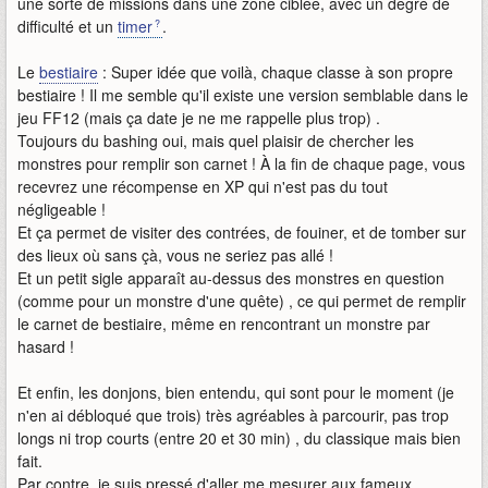
une sorte de missions dans une zone ciblée, avec un degré de
difficulté et un
timer
.
Le
bestiaire
: Super idée que voilà, chaque classe à son propre
bestiaire ! Il me semble qu'il existe une version semblable dans le
jeu FF12 (mais ça date je ne me rappelle plus trop) .
Toujours du bashing oui, mais quel plaisir de chercher les
monstres pour remplir son carnet ! À la fin de chaque page, vous
recevrez une récompense en XP qui n'est pas du tout
négligeable !
Et ça permet de visiter des contrées, de fouiner, et de tomber sur
des lieux où sans çà, vous ne seriez pas allé !
Et un petit sigle apparaît au-dessus des monstres en question
(comme pour un monstre d'une quête) , ce qui permet de remplir
le carnet de bestiaire, même en rencontrant un monstre par
hasard !
Et enfin, les donjons, bien entendu, qui sont pour le moment (je
n'en ai débloqué que trois) très agréables à parcourir, pas trop
longs ni trop courts (entre 20 et 30 min) , du classique mais bien
fait.
Par contre, je suis pressé d'aller me mesurer aux fameux