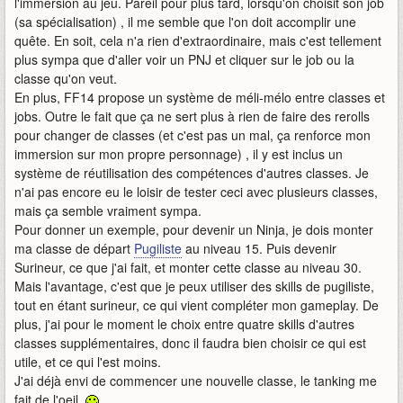
l'immersion au jeu. Pareil pour plus tard, lorsqu'on choisit son job
(sa spécialisation) , il me semble que l'on doit accomplir une
quête. En soit, cela n'a rien d'extraordinaire, mais c'est tellement
plus sympa que d'aller voir un PNJ et cliquer sur le job ou la
classe qu'on veut.
En plus, FF14 propose un système de méli-mélo entre classes et
jobs. Outre le fait que ça ne sert plus à rien de faire des rerolls
pour changer de classes (et c'est pas un mal, ça renforce mon
immersion sur mon propre personnage) , il y est inclus un
système de réutilisation des compétences d'autres classes. Je
n'ai pas encore eu le loisir de tester ceci avec plusieurs classes,
mais ça semble vraiment sympa.
Pour donner un exemple, pour devenir un Ninja, je dois monter
ma classe de départ
Pugiliste
au niveau 15. Puis devenir
Surineur, ce que j'ai fait, et monter cette classe au niveau 30.
Mais l'avantage, c'est que je peux utiliser des skills de pugiliste,
tout en étant surineur, ce qui vient compléter mon gameplay. De
plus, j'ai pour le moment le choix entre quatre skills d'autres
classes supplémentaires, donc il faudra bien choisir ce qui est
utile, et ce qui l'est moins.
J'ai déjà envi de commencer une nouvelle classe, le tanking me
fait de l'oeil.