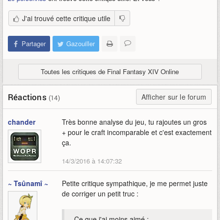
J'ai trouvé cette critique utile
Partager
Gazouiller
Toutes les critiques de Final Fantasy XIV Online
Réactions
Afficher sur le forum
(14)
chander
Très bonne analyse du jeu, tu rajoutes un gros
+ pour le craft incomparable et c'est exactement
ça.
14/3/2016 à 14:07:32
~ Tsûnamî ~
Petite critique sympathique, je me permet juste
de corriger un petit truc :
Ce que j'ai moins aimé :