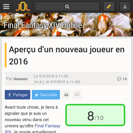
Final Fantasy XIV Online
Aperçu d'un nouveau joueur en
2016
Le 5/3/2016 à 11:36
Par
daaaaav
14
(m.à.j. le 5/3/2016 à 11:40)
Partager
Gazouiller
Avant toute chose, je tiens à
8
signaler que je suis un
/10
nouveau venu dans cet
univers qu'offre
Final Fantasy
XIV
. Je monte actuellement