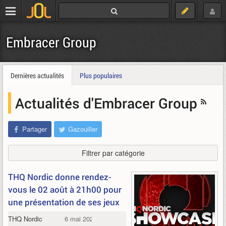
Embracer Group
Dernières actualités
Plus populaires
Actualités d'Embracer Group
Partager
Gazouiller
Filtrer par catégorie
THQ Nordic donne rendez-
vous le 02 août à 21h00 pour
une présentation de ses jeux
THQ Nordic
6 mai 2024