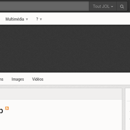
Tout JOL
Multimédia
?
ms
Images
Vidéos
up