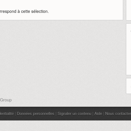
rrespond à cette sélection.
 Group
entialité
|
Données personnelles
|
Signaler un contenu
|
Aide
|
Nous contacter