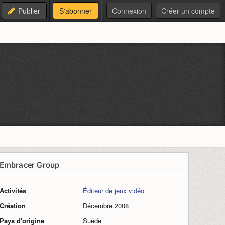
Publier
S'abonner
Connexion
Créer un compte
Embracer Group
Activités
Éditeur de jeux vidéo
Création
Décembre 2008
Pays d'origine
Suède