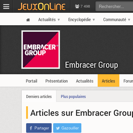
7 498
Actualités
Encyclopédie
Communauté
Embracer Group
Portail
Présentation
Actualités
Articles
Foru
Derniers articles
Plus populaires
Articles sur Embracer Gro
Partager
Gazouiller