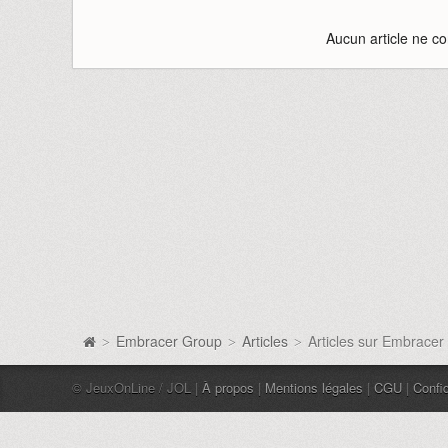
Aucun article ne co
Embracer Group
Articles
Articles sur Embracer
>
>
>
© JeuxOnLine / JOL |
À propos
|
Mentions légales
|
CGU
|
Confid