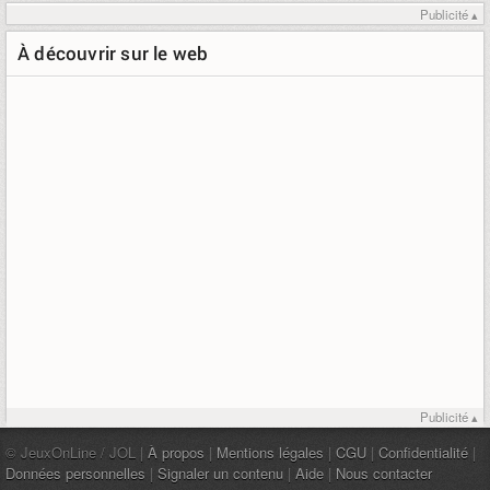
Publicité ▴
À découvrir sur le web
Publicité ▴
© JeuxOnLine / JOL |
À propos
|
Mentions légales
|
CGU
|
Confidentialité
|
Données personnelles
|
Signaler un contenu
|
Aide
|
Nous contacter