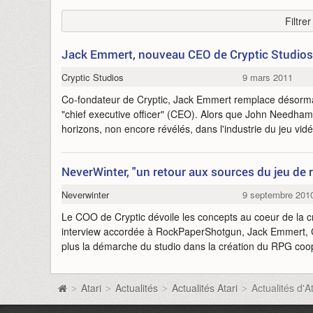
Filtre
Jack Emmert, nouveau CEO de Cryptic Studios
Cryptic Studios
9 mars 2011
Co-fondateur de Cryptic, Jack Emmert remplace désor
"chief executive officer" (CEO). Alors que John Needham 
horizons, non encore révélés, dans l'industrie du jeu vidéo
NeverWinter, "un retour aux sources du jeu de r
Neverwinter
9 septembre 201
Le COO de Cryptic dévoile les concepts au coeur de la 
interview accordée à RockPaperShotgun, Jack Emmert, 
plus la démarche du studio dans la création du RPG coop
Atari
Actualités
Actualités Atari
Actualités d'
>
>
>
>