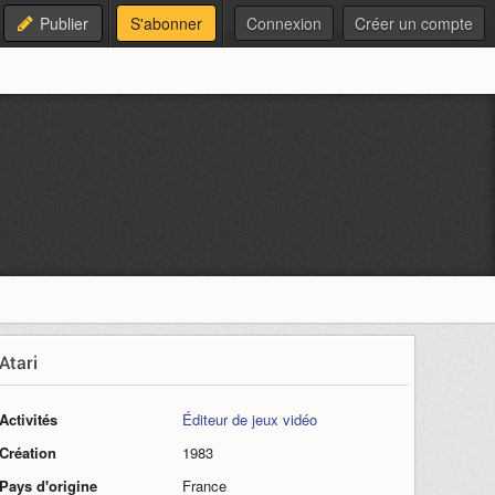
Publier
S'abonner
Connexion
Créer un compte
Atari
Activités
Éditeur de jeux vidéo
Création
1983
Pays d'origine
France