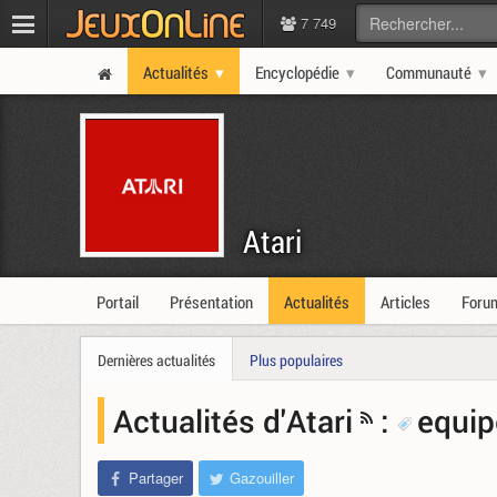
7 749
Actualités
Encyclopédie
Communauté
Atari
Portail
Présentation
Actualités
Articles
Foru
Dernières actualités
Plus populaires
Actualités d'Atari
:
equip
Partager
Gazouiller