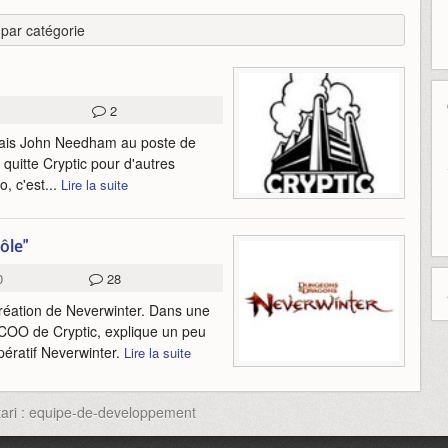
r par catégorie
2
mais John Needham au poste de
quitte Cryptic pour d'autres
, c'est...
Lire la suite
ôle"
0
28
création de Neverwinter. Dans une
COO de Cryptic, explique un peu
ératif Neverwinter.
Lire la suite
Atari : equipe-de-developpement