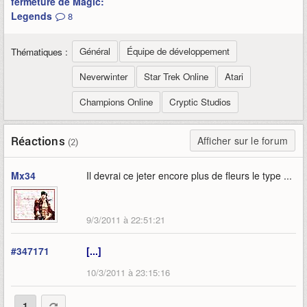
fermeture de Magic:
Legends
8
Général
Équipe de développement
Thématiques :
Neverwinter
Star Trek Online
Atari
Champions Online
Cryptic Studios
Réactions
Afficher sur le forum
(2)
Mx34
Il devrai ce jeter encore plus de fleurs le type ...
9/3/2011 à 22:51:21
#347171
[...]
10/3/2011 à 23:15:16
1