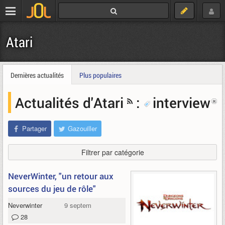
Atari
Dernières actualités
Plus populaires
Actualités d'Atari
:
interview
Partager
Gazouiller
Filtrer par catégorie
NeverWinter, "un retour aux
sources du jeu de rôle"
Neverwinter
9 septembre 2010
28