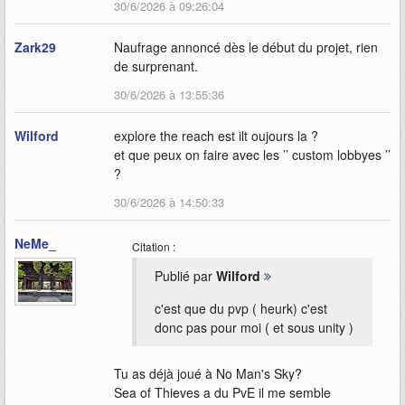
30/6/2026 à 09:26:04
Zark29
Naufrage annoncé dès le début du projet, rien
de surprenant.
30/6/2026 à 13:55:36
Wilford
explore the reach est ilt oujours la ?
et que peux on faire avec les ’’ custom lobbyes ’’
?
30/6/2026 à 14:50:33
NeMe_
Citation :
Publié par
Wilford
c'est que du pvp ( heurk) c'est
donc pas pour moi ( et sous unity )
Tu as déjà joué à No Man's Sky?
Sea of Thieves a du PvE il me semble