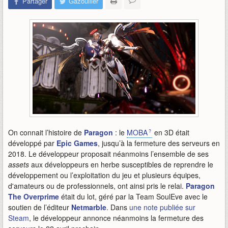
Partager
Gazouiller
On connait l’histoire de
Paragon
: le
MOBA
en 3D était
développé par
Epic Games
, jusqu’à la fermeture des serveurs en
2018. Le développeur proposait néanmoins l’ensemble de ses
assets
aux développeurs en herbe susceptibles de reprendre le
développement ou l’exploitation du jeu et plusieurs équipes,
d'amateurs ou de professionnels, ont ainsi pris le relai.
Paragon
The Overprime
était du lot, géré par la Team SoulEve avec le
soutien de l’éditeur
Netmarble
. Dans
une note publiée sur
Steam
, le développeur annonce néanmoins la fermeture des