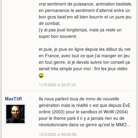
vrai sentiment de puissance, animation bestiale.
en permanence le sentiment d'alterné entre un
bon gros beat'em all bien bourrin et un pure jeu
de combat.
j'y ai pas joué longtemps, mais ça reste un
super bon souvenir.
et puis, je joue en ligne depuis les début du net
en France, avec tout ce que j'ai manger en jeu
en tout genre, si je devais suivre ton conseil ça
serait très simple pour moi : fini les jeux vidéo
11/5/2023 à 22:07:21
MasT3R
Ils nous parlent tous de mmo de nouvelle
génération mais la réalité c est que depuis EvE
online (2003) pour le sandbox et WoW (2004)
pour le theme park il n y a jamais rien eu de
révolutionnaire dans ce genre qu'est le MMO...
12/5/2023 à 09:50:56