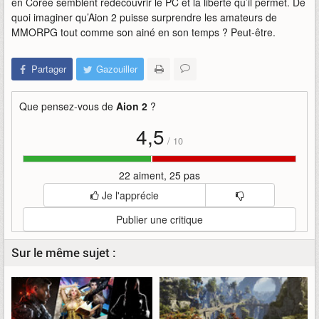
en Corée semblent redécouvrir le PC et la liberté qu’il permet. De
quoi imaginer qu’Aion 2 puisse surprendre les amateurs de
MMORPG tout comme son ainé en son temps ? Peut-être.
Partager
Gazouiller
Que pensez-vous de
Aion 2
?
4,5
/
10
22 aiment, 25 pas
Je l'apprécie
Publier une critique
Sur le même sujet :