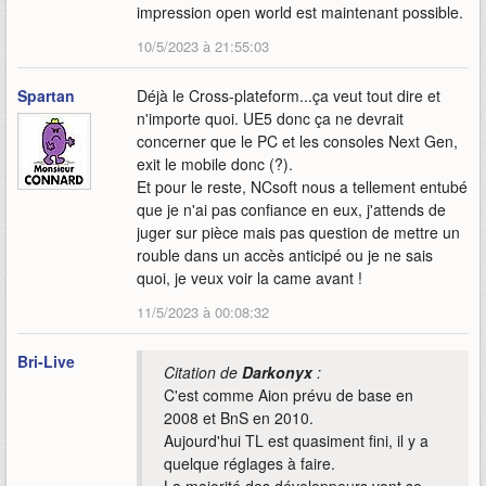
impression open world est maintenant possible.
10/5/2023 à 21:55:03
Spartan
Déjà le Cross-plateform...ça veut tout dire et
n'importe quoi. UE5 donc ça ne devrait
concerner que le PC et les consoles Next Gen,
exit le mobile donc (?).
Et pour le reste, NCsoft nous a tellement entubé
que je n'ai pas confiance en eux, j'attends de
juger sur pièce mais pas question de mettre un
rouble dans un accès anticipé ou je ne sais
quoi, je veux voir la came avant !
11/5/2023 à 00:08:32
Bri-Live
Citation de
Darkonyx
:
C'est comme Aion prévu de base en
2008 et BnS en 2010.
Aujourd'hui TL est quasiment fini, il y a
quelque réglages à faire.