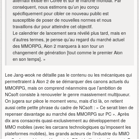
alternatif existe en Corée et sur le marché mondial. Par
conséquent, nous estimons qu’un jeu conçu
spécifiquement pour cibler ce nouveau public est
susceptible de poser de nouvelles normes et nous
travaillons dur pour atteindre cet objectif.
Le calendrier de lancement sera révélé plus tard, mais en
d’autres termes, je pense qu’au regard du marché actuel
des MMORPG, Aion 2 marquera à son tour un
changement de génération [tout comme le premier Aion
en son temps]. »
Lee Jang-wook ne détaille pas le contenu ou les mécaniques qui
permettraient à Aion 2 de se démarquer des canons actuels du
MMORPG, mais on comprend néanmoins que l’ambition de
NCsoft consiste à renouveler le genre massivement multijoueur.
On jugera sur pièce le moment venu, mais d’ici là, on retient
aussi cette petite phrase du cadre de NCsoft : « Ce serait bien de
repenser davantage au marché des MMORPG sur PC ». Après
dix ans consacrés quasi-exclusivement au développement de
MMO mobiles (avec les carcans technologiques qu’imposent les
plateformes mobiles), les grands acteurs de l’industrie du MMO