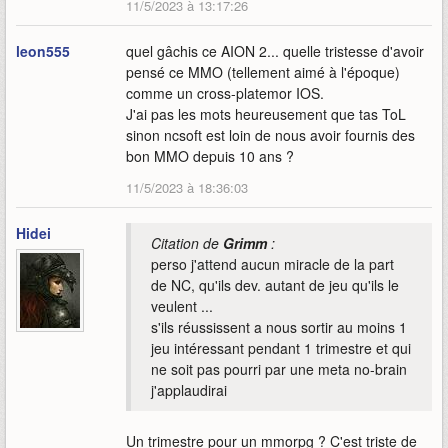
11/5/2023 à 13:17:26
leon555
quel gâchis ce AION 2... quelle tristesse d'avoir
pensé ce MMO (tellement aimé à l'époque)
comme un cross-platemor IOS.
J'ai pas les mots heureusement que tas ToL
sinon ncsoft est loin de nous avoir fournis des
bon MMO depuis 10 ans ?
11/5/2023 à 18:36:03
Hidei
Citation de
Grimm
:
perso j'attend aucun miracle de la part
de NC, qu'ils dev. autant de jeu qu'ils le
veulent ...
s'ils réussissent a nous sortir au moins 1
jeu intéressant pendant 1 trimestre et qui
ne soit pas pourri par une meta no-brain
j'applaudirai
Un trimestre pour un mmorpg ? C'est triste de