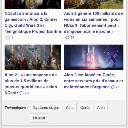
NCsoft s'annonce à la
Aion 2 génère 100 milliards de
gamescom : Aion 2, Cinder
wons en six semaines : pour
City, Guild Wars 3 et
NCsoft, l'abonnement peut «
l'énigmatique Project Bonfire
s'imposer sur le marché »
1
53
Aion 2 : « une moyenne de
Aion 2 est lancé en Corée,
plus de 1,5 millions de
entre serveurs pris d'assaut et
joueurs quotidiens » selon
maintenance d'urgence
82
NCsoft
79
Système de jeu
Asie
Corée
Aion
Thématiques :
NCsoft