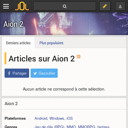
Aion 2
Derniers articles
Plus populaires
Articles sur Aion 2
Partager
Gazouiller
Aucun article ne correspond à cette sélection.
Aion 2
Plateformes
Android
,
Windows
,
iOS
Genres
Jeu de rôle (RPG)
,
MMO
,
MMORPG
,
fantasy