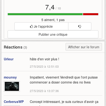
7,4
/
10
5 aiment, 1 pas
Je l'apprécie
Publier une critique
Réactions
Afficher sur le forum
(3)
Urleur
hâte d'en voir plus !
27/5/2023 à 12:51:03
mounsy
Impatient, vivement Vendredi que l'ont puisse
commencer a doser comme des no lives
27/5/2023 à 13:37:36
CerberusWP
Concept intéressant, je suis curieux d'avoir ça