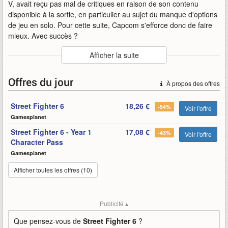
V, avait reçu pas mal de critiques en raison de son contenu
disponible à la sortie, en particulier au sujet du manque d'options
de jeu en solo. Pour cette suite, Capcom s'efforce donc de faire
mieux. Avec succès ?
Auteur
:
Capcom
Afficher la suite
Mise en ligne par
:
Alandring
Mots-clefs
:
6
annonce
bande
bande-annonce
capcom
Offres du jour
À propos des offres
fighter
histoire
mode
street
street-fighter-6
Street Fighter 6
18,26 €
-54%
Voir l'offre
Gamesplanet
Street Fighter 6 - Year 1
17,08 €
-43%
Voir l'offre
Character Pass
Gamesplanet
Afficher toutes les offres (10)
Publicité ▴
Que pensez-vous de
Street Fighter 6
?