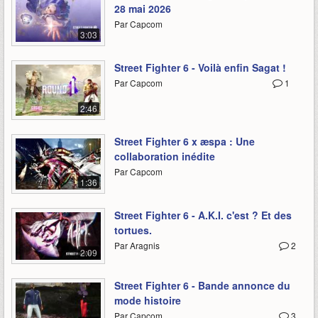
28 mai 2026
Par Capcom
3:03
Street Fighter 6 - Voilà enfin Sagat !
Par Capcom
1
2:46
Street Fighter 6 x æspa : Une
collaboration inédite
Par Capcom
1:36
Street Fighter 6 - A.K.I. c'est ? Et des
tortues.
Par Aragnis
2
2:09
Street Fighter 6 - Bande annonce du
mode histoire
Par Capcom
3