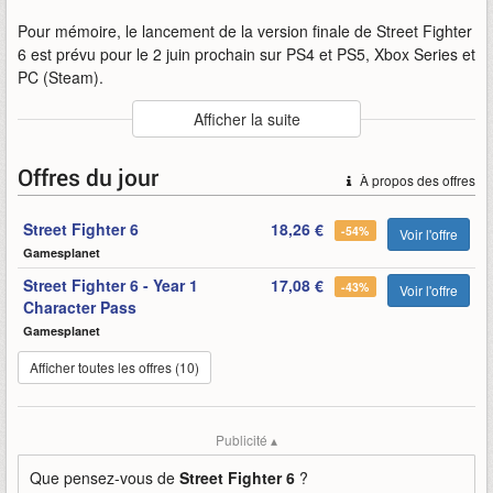
Pour mémoire, le lancement de la version finale de Street Fighter
6 est prévu pour le 2 juin prochain sur PS4 et PS5, Xbox Series et
PC (Steam).
Auteur
:
Capcom
Afficher la suite
Mise en ligne par
:
Uther
Mots-clefs
:
bande-annonce
bêta-ouverte
obt
capcom
Offres du jour
À propos des offres
street-fighter-6
combat
Street Fighter 6
18,26 €
-54%
Voir l'offre
Gamesplanet
Street Fighter 6 - Year 1
17,08 €
-43%
Voir l'offre
Character Pass
Gamesplanet
Afficher toutes les offres (10)
Publicité ▴
Que pensez-vous de
Street Fighter 6
?